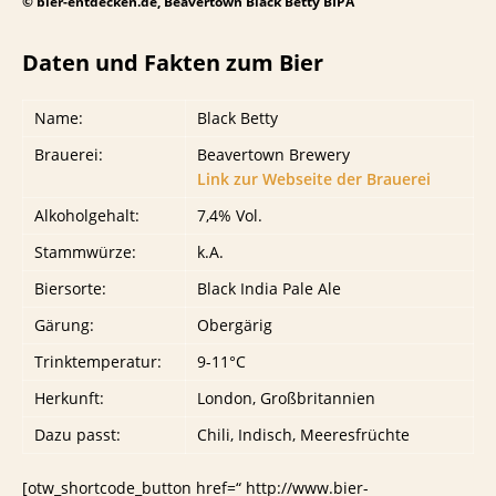
© bier-entdecken.de, Beavertown Black Betty BIPA
Daten und Fakten zum Bier
Name:
Black Betty
Brauerei:
Beavertown Brewery
Link zur Webseite der Brauerei
Alkoholgehalt:
7,4% Vol.
Stammwürze:
k.A.
Biersorte:
Black India Pale Ale
Gärung:
Obergärig
Trinktemperatur:
9-11°C
Herkunft:
London, Großbritannien
Dazu passt:
Chili, Indisch, Meeresfrüchte
[otw_shortcode_button href=“ http://www.bier-