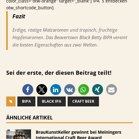
color_class=“otw-orange“ target=“_blank“] IPA`s entdecken
otw_shortcode_button]
Fazit
Erdige, röstige Malzaromen und tropisch, fruchtige
Hopfenaromen. Das Beavertown Black Betty BIPA vereint
die besten Eigenschaften aus zwei Welten.
Sei der erste, der diesen Beitrag teilt!
BIPA
BLACK IPA
CRAFT BEER
ÄHNLICHE ARTIKEL
BrauKunstKeller gewinnt bei Meiningers
International Craft Beer Award