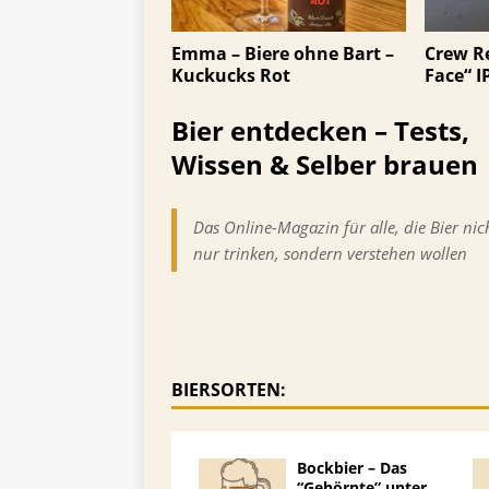
Emma – Biere ohne Bart –
Crew Re
Kuckucks Rot
Face“ I
Bier entdecken – Tests,
Wissen & Selber brauen
Das Online-Magazin für alle, die Bier nic
nur trinken, sondern verstehen wollen
BIERSORTEN:
Bockbier – Das
“Gehörnte” unter