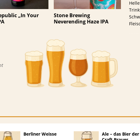
Helle
Trink
public „In Your
Stone Brewing
Schwa
PA
Neverending Haze IPA
Fleis
ht
Berliner Weisse
Ale – das Bier der
Craft Brauer