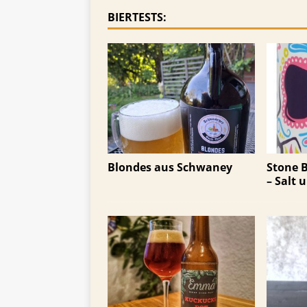
TIPPS FÜR BIERTRINKER
BIERTESTS:
[ 29. Mai 2025 ]
Blondes a
Blondes aus Schwaney
Stone 
– Salt 