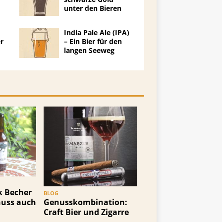
unter den Bieren
India Pale Ale (IPA)
r
– Ein Bier für den
langen Seeweg
FACHWISSEN
k Becher
Gläserkunde: Das
BLOG
nuss auch
passende Bierglas f
Genusskombination:
dein Lieblingsbier
Craft Bier und Zigarre