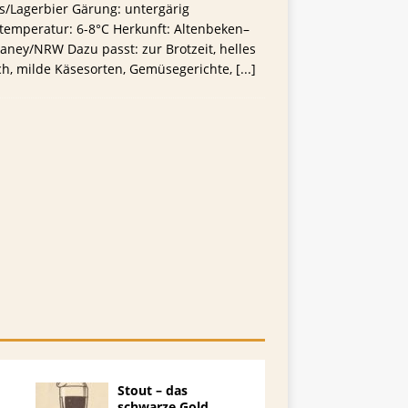
s/Lagerbier Gärung: untergärig
temperatur: 6-8°C Herkunft: Altenbeken–
ney/NRW Dazu passt: zur Brotzeit, helles
ch, milde Käsesorten, Gemüsegerichte,
[...]
Stout – das
schwarze Gold