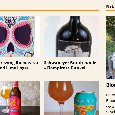
NEU
us Schwaney
BIERTESTS
Brewing Buenaveza
Schwaneyer Braufreunde
und Lime Lager
– Dampfross Dunkel
Blo
Date
Brau
www.
% Vo