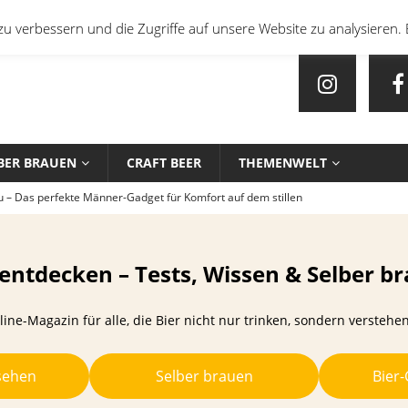
u verbessern und die Zugriffe auf unsere Website zu analysieren. 
BER BRAUEN
CRAFT BEER
THEMENWELT
u – Das perfekte Männer-Gadget für Komfort auf dem stillen
en mit Bier: Unkonventionelle Rezepte für echte Feinschmecker
 entdecken – Tests, Wissen & Selber b
ine-Magazin für alle, die Bier nicht nur trinken, sondern verstehe
sten Biersorten und -Kombinationen für verschiedene Sportarten
EIN
sehen
Selber brauen
Bier
che Biersorten werden in deutschen Stadien ausgeschenkt?