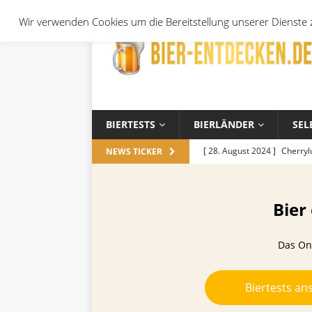
Wir verwenden Cookies um die Bereitstellung unserer Dienste z
BIERTESTS
BIERLÄNDER
SEL
[ 28. August 2024 ]
Cherryl
NEWS TICKER
Örtchen
ALLGEMEIN
[ 14. November 2023 ]
Koch
Bier
ALLGEMEIN
Das Onl
[ 17. Oktober 2023 ]
Die be
und Jahreszeiten
ALLGEM
Biertests an
[ 26. September 2023 ]
Wel