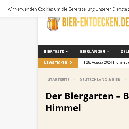
Wir verwenden Cookies um die Bereitstellung unserer Dienste z
BIERTESTS
BIERLÄNDER
SEL
[ 28. August 2024 ]
Cherryl
NEWS TICKER
Örtchen
ALLGEMEIN
STARTSEITE
DEUTSCHLAND & BIER
[ 14. November 2023 ]
Koch
ALLGEMEIN
Der Biergarten – B
[ 17. Oktober 2023 ]
Die be
Himmel
und Jahreszeiten
ALLGEM
[ 26. September 2023 ]
Wel