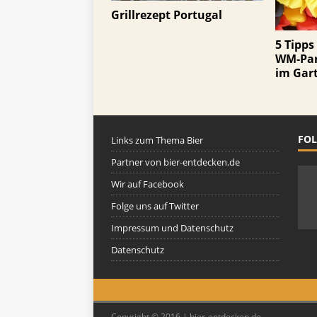
Grillrezept Portugal
5 Tipps
WM-Par
im Gar
FOL
Links zum Thema Bier
Partner von bier-entdecken.de
Wir auf Facebook
Folge uns auf Twitter
Impressum und Datenschutz
Datenschutz
Copyright © 2016 | bier-entdecken.de