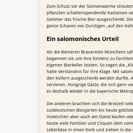
Zum Schutz vor der Sonnenwärme streuten 
pflanzten schattenspendende Kastanien o
Sommer das frische Bier ausgeschenkt. Die
ganze Scharen von Durstigen „auf den Kelle
Ein salomonisches Urteil
Als die kleineren Brauereien Münchens sah
begannen sie, um ihre Existenz zu fürchte
eigenen Bierkeller leisten. So zogen die „K
hatte Verständnis für ihre Klage. Mit salom
den Kellern ausgeschenkt werden durfte. Ab
servieren. Hungrige Gäste, die sich gern vo
es deshalb wieder in die bayerische Metro
Die anderen brachten sich die Brotzeit selbs
süddeutschen Biergärten bis heute geblie
inzwischen aber auch am Stand kaufen ode
heute viele Familien und Cliquen dem somm
Leberkäse in einen Korb und ziehen in die 