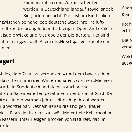
Sonnenstrahlen uns Wärme schenken
Cher
werden in Deutschland landauf sowie landab
us Schwaney
BIERTESTS
Komfo
Biergärten besucht. Die Lust am Biertrinken
 inzwischen beinahe jede deutsche Stadt ihre Freiluft-
Koche
r. Ihren Ursprung haben die bierigen Open-Air-Lokale in
echt
ist die Wiege und Metropole der Biergärten. Hier sind
Die 
 ihnen angesiedelt. Allein im „Hirschgarten” könnte ein
vers
ehmen.
Welc
agert
ausg
 vieles, dem Zufall zu verdanken – und dem bayerischen
, dass Bier nur in den Wintermonaten zwischen „Michaeli
 wurde in Süddeutschland damals auch gerne
ht zum Gären eine Temperatur von vier bis acht Grad. Da
nte es in der warmen Jahreszeit nicht gebraut werden.
 unvorstellbar. Deshalb ließen die findigen Brauer
 z. B. an der Isar, bis zu zwölf Meter tiefe Kellerhöhlen
in Fässern unter riesigen Brocken von Natureis, das im
urde.