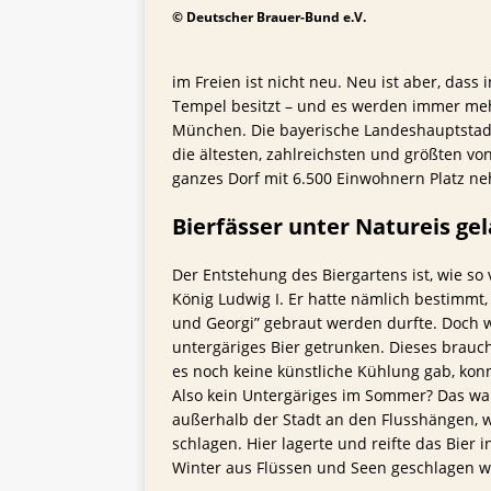
TIPPS FÜR BIERTRINKER
© Deutscher Brauer-Bund e.V.
[ 29. Mai 2025 ]
Blondes a
im Freien ist nicht neu. Neu ist aber, dass
Tempel besitzt – und es werden immer meh
München. Die bayerische Landeshauptstadt 
die ältesten, zahlreichsten und größten von
ganzes Dorf mit 6.500 Einwohnern Platz n
Bierfässer unter Natureis gel
Der Entstehung des Biergartens ist, wie so
König Ludwig I. Er hatte nämlich bestimmt
und Georgi” gebraut werden durfte. Doch
untergäriges Bier getrunken. Dieses brauc
es noch keine künstliche Kühlung gab, kon
Also kein Untergäriges im Sommer? Das war
außerhalb der Stadt an den Flusshängen, wie
schlagen. Hier lagerte und reifte das Bier 
Winter aus Flüssen und Seen geschlagen w