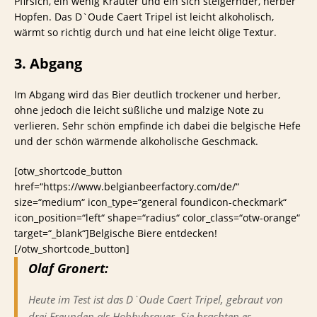
Pfirsich, ein wenig Kräuter und ein sich steigernder, herber
Hopfen. Das D`Oude Caert Tripel ist leicht alkoholisch,
wärmt so richtig durch und hat eine leicht ölige Textur.
3. Abgang
Im Abgang wird das Bier deutlich trockener und herber,
ohne jedoch die leicht süßliche und malzige Note zu
verlieren. Sehr schön empfinde ich dabei die belgische Hefe
und der schön wärmende alkoholische Geschmack.
[otw_shortcode_button
href=“https://www.belgianbeerfactory.com/de/“
size=“medium“ icon_type=“general foundicon-checkmark“
icon_position=“left“ shape=“radius“ color_class=“otw-orange“
target=“_blank“]Belgische Biere entdecken!
[/otw_shortcode_button]
Olaf Gronert:
Heute im Test ist das D`Oude Caert Tripel, gebraut von
drei Freunden als Hobbybrauer. Sie brachten es