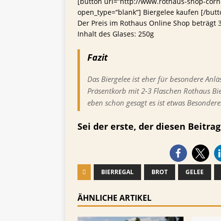
[button url=“http://www.rothaus-shop-corn
open_type=“blank“] Biergelee kaufen [/butt
Der Preis im Rothaus Online Shop beträgt 
Inhalt des Glases: 250g
Fazit
Das Biergelee ist eher für besondere Anlä
Präsentkorb mit 2-3 Flaschen Rothaus Bie
eben schon gesagt es ist etwas Besondere
Sei der erste, der diesen Beitrag 
BIERREGAL
BROT
GELEE
ÄHNLICHE ARTIKEL