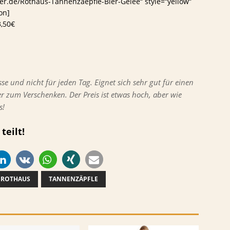
er.de/Rothaus-Tannenzaepfle-Bier-Gelee“ style=“yellow“
on]
3,50€
sse und nicht für jeden Tag. Eignet sich sehr gut für einen
r zum Verschenken. Der Preis ist etwas hoch, aber wie
s!
teilt!
ROTHAUS
TANNENZÄPFLE