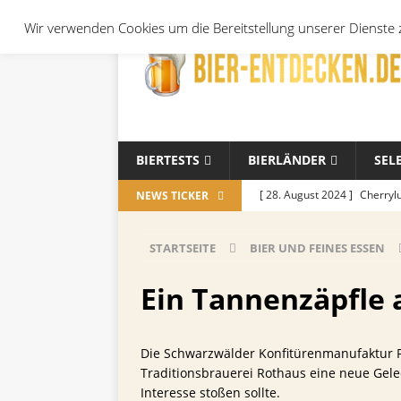
Wir verwenden Cookies um die Bereitstellung unserer Dienste z
BIERTESTS
BIERLÄNDER
SEL
[ 28. August 2024 ]
Cherryl
NEWS TICKER
Örtchen
ALLGEMEIN
STARTSEITE
BIER UND FEINES ESSEN
[ 14. November 2023 ]
Koch
ALLGEMEIN
Ein Tannenzäpfle 
[ 17. Oktober 2023 ]
Die be
und Jahreszeiten
ALLGE
Die Schwarzwälder Konfitürenmanufaktur Fa
Traditionsbrauerei Rothaus eine neue Gelee
[ 26. September 2023 ]
Wel
Interesse stoßen sollte.