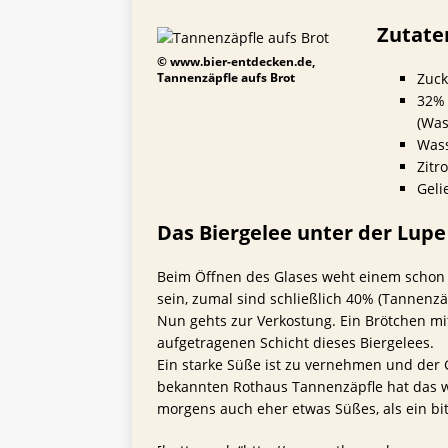
TIPPS FÜR BIERTRINKER
Zutate
[ 29. Mai 2025 ]
Blondes a
© www.bier-entdecken.de,
Tannenzäpfle aufs Brot
Zuck
32% 
(Was
Wass
Zitr
Geli
Das Biergelee unter der Lupe
Beim Öffnen des Glases weht einem schon e
sein, zumal sind schließlich 40% (Tannenzäp
Nun gehts zur Verkostung. Ein Brötchen mi
aufgetragenen Schicht dieses Biergelees.
Ein starke Süße ist zu vernehmen und der 
bekannten Rothaus Tannenzäpfle hat das we
morgens auch eher etwas Süßes, als ein bi