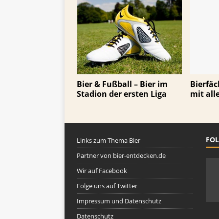
Bier & Fußball – Bier im
Bierfäc
Stadion der ersten Liga
mit all
FOL
Links zum Thema Bier
Partner von bier-entdecken.de
Wir auf Facebook
Folge uns auf Twitter
Impressum und Datenschutz
Datenschutz