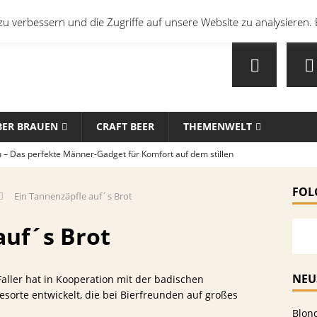
u verbessern und die Zugriffe auf unsere Website zu analysieren. 
BER BRAUEN
CRAFT BEER
THEMENWELT
u – Das perfekte Männer-Gadget für Komfort auf dem stillen
FOL
Ein Tannenzäpfle auf´s Brot
en mit Bier: Unkonventionelle Rezepte für echte Feinschmecker
auf´s Brot
sten Biersorten und -Kombinationen für verschiedene Sportarten
MEIN
NEU
ller hat in Kooperation mit der badischen
sorte entwickelt, die bei Bierfreunden auf großes
che Biersorten werden in deutschen Stadien ausgeschenkt?
Blon