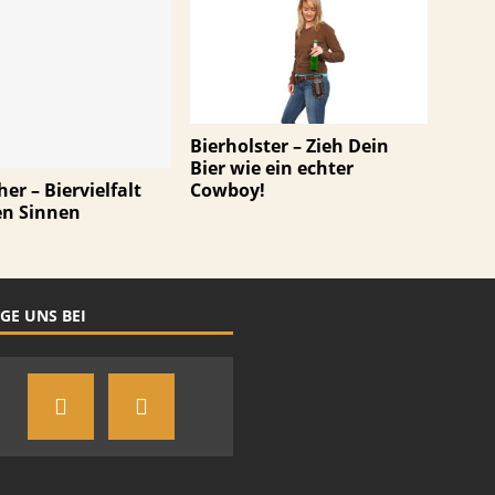
Bierholster – Zieh Dein
Bier wie ein echter
Cowboy!
her – Biervielfalt
en Sinnen
GE UNS BEI