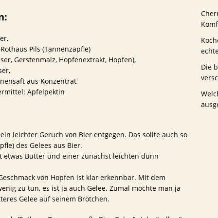
Cher
n:
us Schwaney
BIERTESTS
Komfo
er,
Koche
Rothaus Pils (Tannenzäpfle)
echt
ser, Gerstenmalz, Hopfenextrakt, Hopfen),
Die 
er,
vers
onensaft aus Konzentrat,
ermittel: Apfelpektin
Welc
ausg
in leichter Geruch von Bier entgegen. Das sollte auch so
fle) des Gelees aus Bier.
t etwas Butter und einer zunächst leichten dünn
Geschmack von Hopfen ist klar erkennbar. Mit dem
nig zu tun, es ist ja auch Gelee. Zumal möchte man ja
tteres Gelee auf seinem Brötchen.