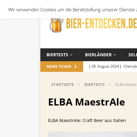
Wir verwenden Cookies um die Bereitstellung unserer Dienste z
BIERTESTS
BIERLÄNDER
SEL
[ 28. August 2024 ]
Cherryl
NEWS TICKER
Örtchen
ALLGEMEIN
STARTSEITE
BIERTESTS
ELBA Maest
[ 14. November 2023 ]
Koch
ALLGEMEIN
ELBA MaestrAle
[ 17. Oktober 2023 ]
Die be
und Jahreszeiten
ALLGEM
ELBA MaestrAle: Craft Beer aus Italien
[ 26. September 2023 ]
Wel