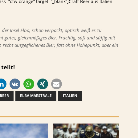
lass=“otw-orange“ target=“_blank“]Craft Beer aus Italien
 der Insel Elba, schön verpackt, optisch weiß es zu
t gutes, gleichmäßiges Bier. Fruchtig, süß und süffig mit
 recht ausgeglichenes Bier, fast ohne Höhepunkt, aber ein
teilt!
 BEER
ELBA MAESTRALE
ITALIEN