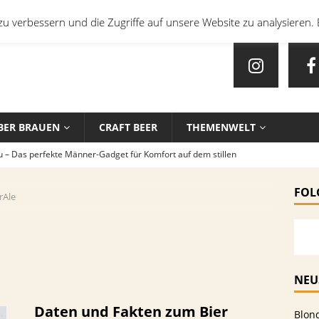
u verbessern und die Zugriffe auf unsere Website zu analysieren. 
BER BRAUEN
CRAFT BEER
THEMENWELT
u – Das perfekte Männer-Gadget für Komfort auf dem stillen
FOL
rAle
en mit Bier: Unkonventionelle Rezepte für echte Feinschmecker
sten Biersorten und -Kombinationen für verschiedene Sportarten
EIN
NEU
che Biersorten werden in deutschen Stadien ausgeschenkt?
Daten und Fakten zum Bier
Blon