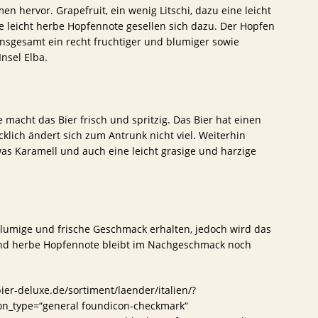
n hervor. Grapefruit, ein wenig Litschi, dazu eine leicht
e leicht herbe Hopfennote gesellen sich dazu. Der Hopfen
insgesamt ein recht fruchtiger und blumiger sowie
Insel Elba.
e macht das Bier frisch und spritzig. Das Bier hat einen
klich ändert sich zum Antrunk nicht viel. Weiterhin
twas Karamell und auch eine leicht grasige und harzige
 blumige und frische Geschmack erhalten, jedoch wird das
 und herbe Hopfennote bleibt im Nachgeschmack noch
er-deluxe.de/sortiment/laender/italien/?
on_type=“general foundicon-checkmark“