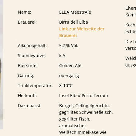
Cher
Name:
ELBA MaestrAle
us Schwaney
BIERTESTS
Komfo
Brauerei:
Birra dell Elba
Koche
Link zur Webseite der
echt
Brauerei
Die 
Alkoholgehalt:
5,2 % Vol.
vers
Stammwürze:
k.A.
Welc
ausg
Biersorte:
Golden Ale
Gärung:
obergärig
Trinktemperatur:
8-10°C
Herkunft:
Insel Elba/ Porto Ferraio
Dazu passt:
Burger, Geflügelgerichte,
gegrilltes Schweinefleisch,
gegrillter Fisch,
aromatischer
Weißschimmelkäse wie