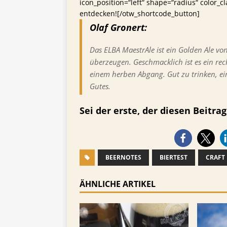
icon_position=“left“ shape=“radius“ color_c
entdecken![/otw_shortcode_button]
Olaf Gronert:
Das ELBA MaestrAle ist ein Golden Ale von
überzeugen. Geschmacklich ist es ein rech
einem herben Abgang. Gut zu trinken, ein
Gutes.
Sei der erste, der diesen Beitrag 
BEERNOTES
BIERTEST
CRAFT
ÄHNLICHE ARTIKEL