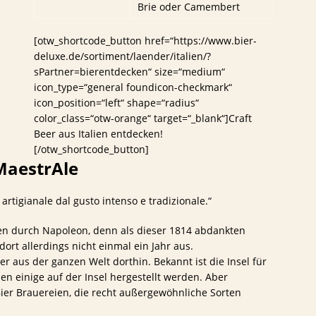
Brie oder Camembert
[otw_shortcode_button href=“https://www.bier-
deluxe.de/sortiment/laender/italien/?
sPartner=bierentdecken“ size=“medium“
icon_type=“general foundicon-checkmark“
icon_position=“left“ shape=“radius“
color_class=“otw-orange“ target=“_blank“]Craft
Beer aus Italien entdecken!
[/otw_shortcode_button]
MaestrAle
artigianale dal gusto intenso e tradizionale.“
sten durch Napoleon, denn als dieser 1814 abdankten
 dort allerdings nicht einmal ein Jahr aus.
r aus der ganzen Welt dorthin. Bekannt ist die Insel für
en einige auf der Insel hergestellt werden. Aber
 Bier Brauereien, die recht außergewöhnliche Sorten