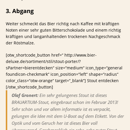
3. Abgang
Weiter schmeckt das Bier richtig nach Kaffee mit kräftigen
Noten einer sehr guten Bitterschokolade und einem richtig
kräftigen und langanhaltenden trockenen Nachgeschmack
der Röstmalze.
[otw_shortcode_button href=“ http://www.bier-
deluxe.de/sortiment/stil/stout-porter/?
sPartner=bierentdecken“ size=“medium“ icon_type=“general
foundicon-checkmark“ icon_position=“left“ shape=“radius“
color_class=“otw-orange“ target=“_blank“] Stout entdecken
[/otw_shortcode_button]
Olaf Gronert:
Ein sehr gelungenes Stout ist dieses
BRAUARTIUM-Stout, eingebraut schon im Februar 2013!
Sehr schön und vor allem informativ ist es verpackt,
gelungen die Idee mit dem U-Boot auf dem Etikett. Von der
Optik und vom Geruch her ist dieses Bier voll
überzeugend. Geschmacklich ein sehr, sehr gutes Stout.