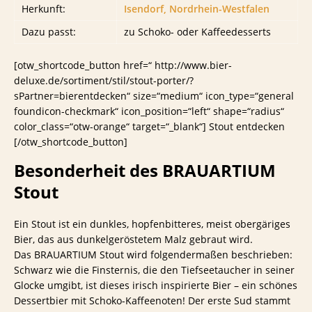
Herkunft:
Isendorf, Nordrhein-Westfalen
Dazu passt:
zu Schoko- oder Kaffeedesserts
[otw_shortcode_button href=“ http://www.bier-
deluxe.de/sortiment/stil/stout-porter/?
sPartner=bierentdecken“ size=“medium“ icon_type=“general
foundicon-checkmark“ icon_position=“left“ shape=“radius“
color_class=“otw-orange“ target=“_blank“] Stout entdecken
[/otw_shortcode_button]
Besonderheit des BRAUARTIUM
Stout
Ein Stout ist ein dunkles, hopfenbitteres, meist obergäriges
Bier, das aus dunkelgeröstetem Malz gebraut wird.
Das BRAUARTIUM Stout wird folgendermaßen beschrieben:
Schwarz wie die Finsternis, die den Tiefseetaucher in seiner
Glocke umgibt, ist dieses irisch inspirierte Bier – ein schönes
Dessertbier mit Schoko-Kaffeenoten! Der erste Sud stammt