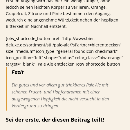
Erst im Abgang wird das Bier ein wenig süffiger, ohne
jedoch seinen leichten Körper zu verlieren. Orange,
Grapefruit, Zitrone und Pinie bestimmen den Abgang,
wodurch eine angenehme Würzigkeit neben der hopfigen
Bitterkeit im Nachhall entsteht.
[otw_shortcode_button href=“http://www.bier-
deluxe.de/sortiment/stil/pale-ale/?sPartner=bierentdecken“
size=“medium“ icon_type=“general foundicon-checkmark“
icon_position=“left“ shape=“radius“ color_class=“otw-orange“
target=“_blank“] Pale Ale entdecken [otw_shortcode_button]
Fazit
Ein gutes und vor allem gut trinkbares Pale Ale mit
schönen Frucht- und Hopfenaromen mit einer
ausgewogenen Hopfigkeit die nicht versucht in den
Vordergrund zu dringen.
Sei der erste, der diesen Beitrag teilt!