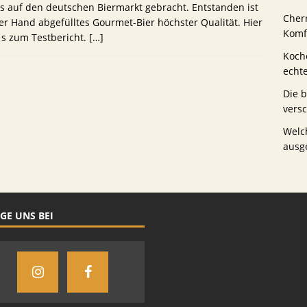
 auf den deutschen Biermarkt gebracht. Entstanden ist
Cher
er Hand abgefülltes Gourmet-Bier höchster Qualität. Hier
us Schwaney
BIERTESTS
Komfo
´s zum Testbericht.
[…]
Koche
echt
Die 
vers
Welc
ausg
GE UNS BEI