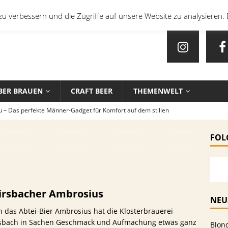
u verbessern und die Zugriffe auf unsere Website zu analysieren. 
BER BRAUEN
CRAFT BEER
THEMENWELT
u – Das perfekte Männer-Gadget für Komfort auf dem stillen
FOL
en mit Bier: Unkonventionelle Rezepte für echte Feinschmecker
sten Biersorten und -Kombinationen für verschiedene Sportarten
irsbacher Ambrosius
EIN
NEU
 das Abtei-Bier Ambrosius hat die Klosterbrauerei
che Biersorten werden in deutschen Stadien ausgeschenkt?
rsbach in Sachen Geschmack und Aufmachung etwas ganz
Blon