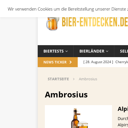
Wir verwenden Cookies um die Bereitstellung unserer Dienste z
BIERTESTS
BIERLÄNDER
SEL
[ 28. August 2024 ]
Cherryl
NEWS TICKER
Örtchen
ALLGEMEIN
STARTSEITE
Ambrosius
[ 14. November 2023 ]
Koch
ALLGEMEIN
Ambrosius
[ 17. Oktober 2023 ]
Die be
Alp
und Jahreszeiten
ALLGEM
Durch
[ 26. September 2023 ]
Wel
Alpi