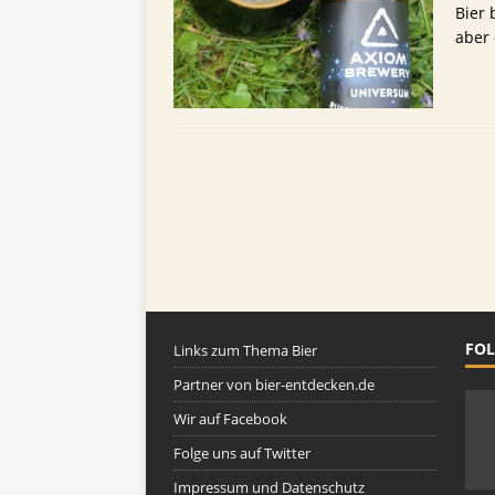
TIPPS FÜR BIERTRINKER
Bier 
aber 
[ 29. Mai 2025 ]
Blondes a
FOL
Links zum Thema Bier
Partner von bier-entdecken.de
Wir auf Facebook
Folge uns auf Twitter
Impressum und Datenschutz