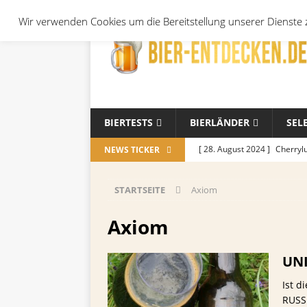
Wir verwenden Cookies um die Bereitstellung unserer Dienste z
BIERTESTS
BIERLÄNDER
SEL
[ 28. August 2024 ]
Cherryl
NEWS TICKER
Örtchen
ALLGEMEIN
STARTSEITE
Axiom
[ 14. November 2023 ]
Koch
ALLGEMEIN
Axiom
[ 17. Oktober 2023 ]
Die be
UNI
und Jahreszeiten
ALLGE
Ist 
[ 26. September 2023 ]
Wel
RUSSI