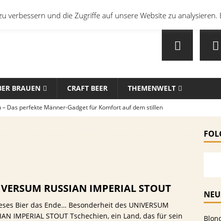
u verbessern und die Zugriffe auf unsere Website zu analysieren. 
BER BRAUEN
CRAFT BEER
THEMENWELT
u – Das perfekte Männer-Gadget für Komfort auf dem stillen
FOL
en mit Bier: Unkonventionelle Rezepte für echte Feinschmecker
sten Biersorten und -Kombinationen für verschiedene Sportarten
VERSUM RUSSIAN IMPERIAL STOUT
MEIN
NEU
dieses Bier das Ende… Besonderheit des UNIVERSUM
che Biersorten werden in deutschen Stadien ausgeschenkt?
AN IMPERIAL STOUT Tschechien, ein Land, das für sein
Blon