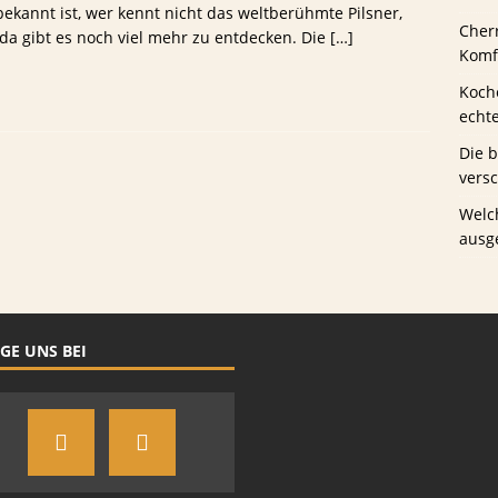
bekannt ist, wer kennt nicht das weltberühmte Pilsner,
Cher
da gibt es noch viel mehr zu entdecken. Die
[…]
us Schwaney
BIERTESTS
Komfo
Koche
echt
Die 
vers
Welc
ausg
GE UNS BEI