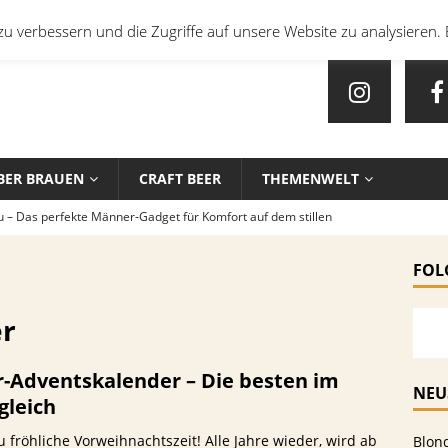
u verbessern und die Zugriffe auf unsere Website zu analysieren. 
BER BRAUEN
CRAFT BEER
THEMENWELT
u – Das perfekte Männer-Gadget für Komfort auf dem stillen
FOL
en mit Bier: Unkonventionelle Rezepte für echte Feinschmecker
er
sten Biersorten und -Kombinationen für verschiedene Sportarten
r-Adventskalender – Die besten im
EIN
NEU
gleich
che Biersorten werden in deutschen Stadien ausgeschenkt?
 fröhliche Vorweihnachtszeit! Alle Jahre wieder, wird ab
Blon