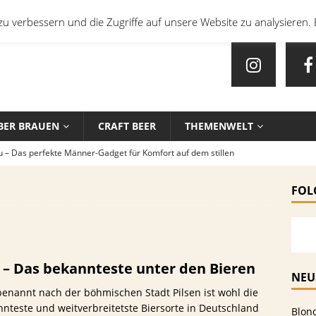
u verbessern und die Zugriffe auf unsere Website zu analysieren. 
BER BRAUEN
CRAFT BEER
THEMENWELT
u – Das perfekte Männer-Gadget für Komfort auf dem stillen
FOL
en mit Bier: Unkonventionelle Rezepte für echte Feinschmecker
sten Biersorten und -Kombinationen für verschiedene Sportarten
s – Das bekannteste unter den Bieren
EIN
NEU
 benannt nach der böhmischen Stadt Pilsen ist wohl die
che Biersorten werden in deutschen Stadien ausgeschenkt?
nteste und weitverbreitetste Biersorte in Deutschland
Blon