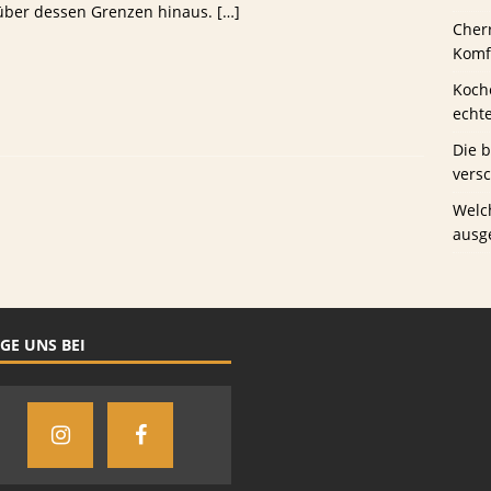
über dessen Grenzen hinaus.
[…]
Cher
us Schwaney
BIERTESTS
Komfo
Koche
echt
Die 
vers
Welc
ausg
GE UNS BEI