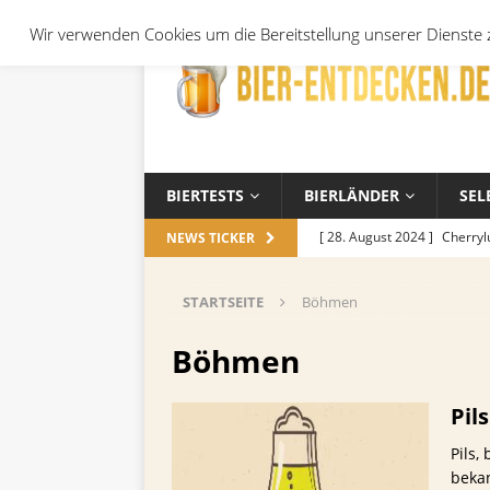
Wir verwenden Cookies um die Bereitstellung unserer Dienste z
BIERTESTS
BIERLÄNDER
SEL
[ 28. August 2024 ]
Cherryl
NEWS TICKER
Örtchen
ALLGEMEIN
STARTSEITE
Böhmen
[ 14. November 2023 ]
Koch
ALLGEMEIN
Böhmen
[ 17. Oktober 2023 ]
Die be
Pil
und Jahreszeiten
ALLGEM
Pils,
[ 26. September 2023 ]
Wel
bekan