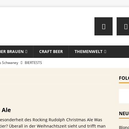
BER BRAUEN
CRAFT BEER
THEMENWELT
us Schwaney
BIERTESTS
u – Das perfekte Männer-Gadget für Komfort auf dem stillen
FOL
en mit Bier: Unkonventionelle Rezepte für echte Feinschmecker
 Ale
sten Biersorten und -Kombinationen für verschiedene Sportarten
NEU
sonderheit des Rocking Rudolph Christmas Ale Was
MEIN
? Überall in der Weihnachtszeit sieht und trifft man
Blon