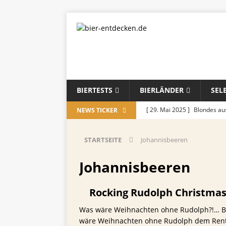
BIERTESTS
BIERLÄNDER
SEL
[ 29. Mai 2025 ]
Blondes a
NEWS TICKER
[ 28. August 2024 ]
Cherryl
STARTSEITE
Johannisbeeren
Örtchen
ALLGEMEIN
[ 14. November 2023 ]
Koch
Johannisbeeren
ALLGEMEIN
Rocking Rudolph Christmas
[ 17. Oktober 2023 ]
Die be
Was wäre Weihnachten ohne Rudolph?!… Be
und Jahreszeiten
ALLGE
wäre Weihnachten ohne Rudolph dem Rentier