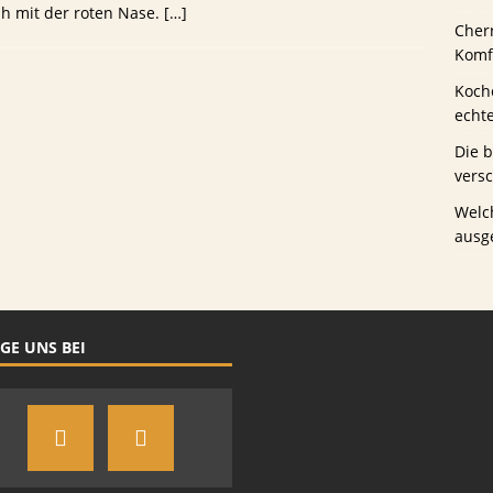
che Biersorten werden in deutschen Stadien ausgeschenkt?
ph mit der roten Nase.
[…]
Cher
Komfo
Koche
echt
Die 
vers
Welc
ausg
GE UNS BEI