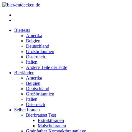
Instagram
Facebook
Biertests
Amerika
Belgien
Deutschland
Großbritannien
Österreich
Italien
Andere Teile der Erde
Bierländer
Amerika
Belgien
Deutschland
Großbritannien
Italien
Österreich
Selber brauen
Bierbrauset Test
Extraktbrauen
Maischebrauen
Grainfather Kompaktbrauanlage