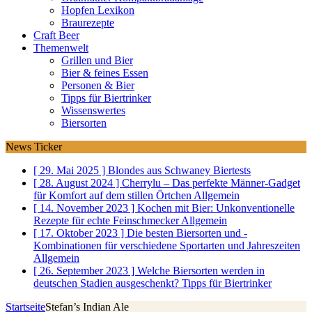
Hopfen Lexikon
Braurezepte
Craft Beer
Themenwelt
Grillen und Bier
Bier & feines Essen
Personen & Bier
Tipps für Biertrinker
Wissenswertes
Biersorten
News Ticker
[ 29. Mai 2025 ]
Blondes aus Schwaney
Biertests
[ 28. August 2024 ]
Cherrylu – Das perfekte Männer-Gadget
für Komfort auf dem stillen Örtchen
Allgemein
[ 14. November 2023 ]
Kochen mit Bier: Unkonventionelle
Rezepte für echte Feinschmecker
Allgemein
[ 17. Oktober 2023 ]
Die besten Biersorten und -
Kombinationen für verschiedene Sportarten und Jahreszeiten
Allgemein
[ 26. September 2023 ]
Welche Biersorten werden in
deutschen Stadien ausgeschenkt?
Tipps für Biertrinker
Startseite
Stefan’s Indian Ale