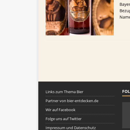
TIPPS FÜR BIERTRINKER
Baye
Bezug
[ 29. Mai 2025 ]
Blondes a
Namen
FOL
Links zum Thema Bier
Partner von bier-entdecken.de
Wir auf Facebook
Folge uns auf Twitter
Impressum und Datenschutz