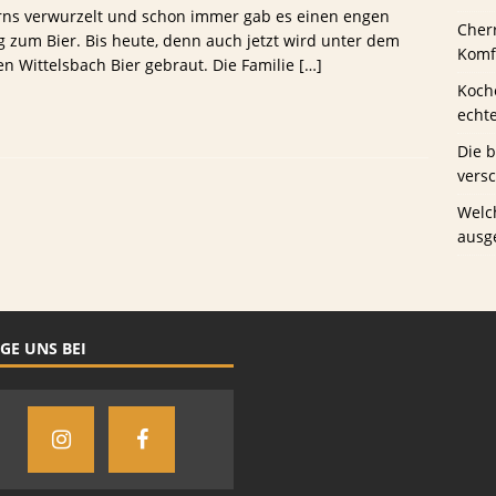
rns verwurzelt und schon immer gab es einen engen
Cher
 zum Bier. Bis heute, denn auch jetzt wird unter dem
us Schwaney
BIERTESTS
Komfo
 Wittelsbach Bier gebraut. Die Familie
[…]
Koche
echt
Die 
vers
Welc
ausg
GE UNS BEI