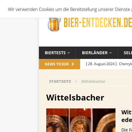
Wir verwenden Cookies um die Bereitstellung unserer Dienste z
BIERTESTS
BIERLÄNDER
SEL
[ 28. August 2024 ]
Cherryl
NEWS TICKER
Örtchen
ALLGEMEIN
STARTSEITE
Wittelsbacher
[ 14. November 2023 ]
Koch
ALLGEMEIN
Wittelsbacher
[ 17. Oktober 2023 ]
Die be
Wit
und Jahreszeiten
ALLGEM
ede
[ 26. September 2023 ]
Wel
Die F