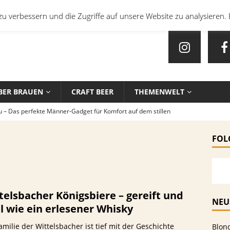
u verbessern und die Zugriffe auf unsere Website zu analysieren. 
BER BRAUEN
CRAFT BEER
THEMENWELT
u – Das perfekte Männer-Gadget für Komfort auf dem stillen
FOL
en mit Bier: Unkonventionelle Rezepte für echte Feinschmecker
sten Biersorten und -Kombinationen für verschiedene Sportarten
telsbacher Königsbiere – gereift und
EIN
NEU
l wie ein erlesener Whisky
che Biersorten werden in deutschen Stadien ausgeschenkt?
amilie der Wittelsbacher ist tief mit der Geschichte
Blon