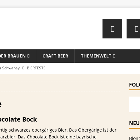
BER BRAUEN
CRAFT BEER
THEMENWELT
us Schwaney
BIERTESTS
u – Das perfekte Männer-Gadget für Komfort auf dem stillen
FOL
en mit Bier: Unkonventionelle Rezepte für echte Feinschmecker
e
ocolate Bock
sten Biersorten und -Kombinationen für verschiedene Sportarten
NEU
ichtig schwarzes obergäriges Bier. Das Obergärige ist der
MEIN
zbier. Das Chocolate Bock ist eine bayrische
Blon