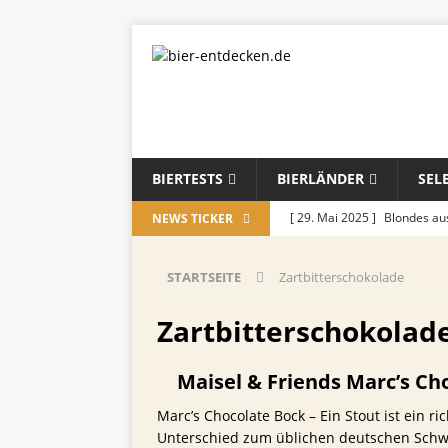
BIERTESTS
BIERLÄNDER
SEL
[ 29. Mai 2025 ]
Blondes a
NEWS TICKER
[ 28. August 2024 ]
Cherryl
STARTSEITE
Zartbitterschokolade
Örtchen
ALLGEMEIN
[ 14. November 2023 ]
Koch
Zartbitterschokolad
ALLGEMEIN
Maisel & Friends Marc’s Ch
[ 17. Oktober 2023 ]
Die be
Marc’s Chocolate Bock – Ein Stout ist ein r
und Jahreszeiten
ALLGE
Unterschied zum üblichen deutschen Schwar