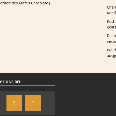
che Biersorten werden in deutschen Stadien ausgeschenkt?
derheit des Marc’s Chocolate
[…]
Cher
Komfo
Koche
echt
Die 
vers
Welc
ausg
GE UNS BEI