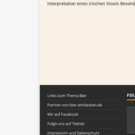
[ 26. September 2023 ]
Wel
Interpretation eines irischen Stouts Beson
TIPPS FÜR BIERTRINKER
FOL
Links zum Thema Bier
Partner von bier-entdecken.de
Wir auf Facebook
Folge uns auf Twitter
Impressum und Datenschutz