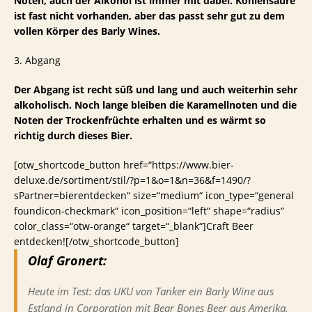
Noten, auch der Alkohol ist immer mit dabei. Kohlensäure
ist fast nicht vorhanden, aber das passt sehr gut zu dem
vollen Körper des Barly Wines.
3. Abgang
Der Abgang ist recht süß und lang und auch weiterhin sehr
alkoholisch. Noch lange bleiben die Karamellnoten und die
Noten der Trockenfrüchte erhalten und es wärmt so
richtig durch dieses Bier.
[otw_shortcode_button href=“https://www.bier-
deluxe.de/sortiment/stil/?p=1&o=1&n=36&f=1490/?
sPartner=bierentdecken“ size=“medium“ icon_type=“general
foundicon-checkmark“ icon_position=“left“ shape=“radius“
color_class=“otw-orange“ target=“_blank“]Craft Beer
entdecken![/otw_shortcode_button]
Olaf Gronert:
Heute im Test: das UKU von Tanker ein Barly Wine aus
Estland in Corporation mit Bear Bones Beer aus Amerika.