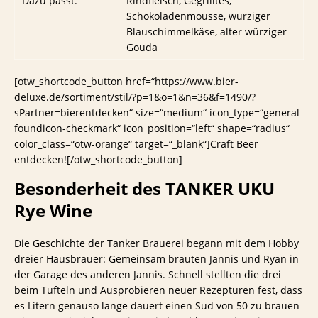
Dazu passt:
Rindfleisch, Gegrilltes,
Schokoladenmousse, würziger
Blauschimmelkäse, alter würziger
Gouda
[otw_shortcode_button href=“https://www.bier-
deluxe.de/sortiment/stil/?p=1&o=1&n=36&f=1490/?
sPartner=bierentdecken“ size=“medium“ icon_type=“general
foundicon-checkmark“ icon_position=“left“ shape=“radius“
color_class=“otw-orange“ target=“_blank“]Craft Beer
entdecken![/otw_shortcode_button]
Besonderheit des TANKER UKU
Rye Wine
Die Geschichte der Tanker Brauerei begann mit dem Hobby
dreier Hausbrauer: Gemeinsam brauten Jannis und Ryan in
der Garage des anderen Jannis. Schnell stellten die drei
beim Tüfteln und Ausprobieren neuer Rezepturen fest, dass
es Litern genauso lange dauert einen Sud von 50 zu brauen