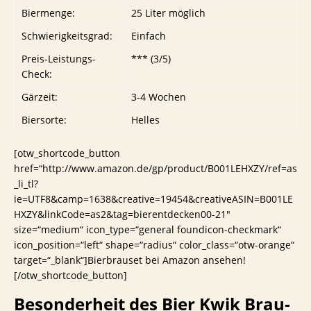
Biermenge:
25 Liter möglich
Schwierigkeitsgrad:
Einfach
Preis-Leistungs-
*** (3/5)
Check:
Gärzeit:
3-4 Wochen
Biersorte:
Helles
[otw_shortcode_button
href=“http://www.amazon.de/gp/product/B001LEHXZY/ref=as
_li_tl?
ie=UTF8&camp=1638&creative=19454&creativeASIN=B001LE
HXZY&linkCode=as2&tag=bierentdecken00-21″
size=“medium“ icon_type=“general foundicon-checkmark“
icon_position=“left“ shape=“radius“ color_class=“otw-orange“
target=“_blank“]Bierbrauset bei Amazon ansehen!
[/otw_shortcode_button]
Besonderheit des Bier Kwik Brau-