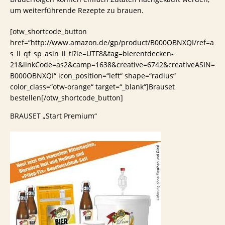
um weiterführende Rezepte zu brauen.
[otw_shortcode_button
href=“http://www.amazon.de/gp/product/B000OBNXQI/ref=a
s_li_qf_sp_asin_il_tl?ie=UTF8&tag=bierentdecken-
21&linkCode=as2&camp=1638&creative=6742&creativeASIN=
B000OBNXQI“ icon_position=“left“ shape=“radius“
color_class=“otw-orange“ target=“_blank“]Brauset
bestellen[/otw_shortcode_button]
BRAUSET „Start Premium“