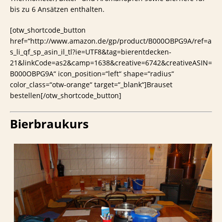
bis zu 6 Ansätzen enthalten.
[otw_shortcode_button
href=“http://www.amazon.de/gp/product/B000OBPG9A/ref=a
s_li_qf_sp_asin_il_tl?ie=UTF8&tag=bierentdecken-
21&linkCode=as2&camp=1638&creative=6742&creativeASIN=
B000OBPG9A“ icon_position=“left“ shape=“radius“
color_class=“otw-orange“ target=“_blank“]Brauset
bestellen[/otw_shortcode_button]
Bierbraukurs