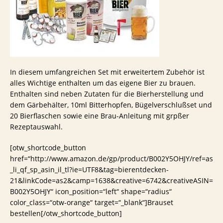
In diesem umfangreichen Set mit erweitertem Zubehör ist
alles Wichtige enthalten um das eigene Bier zu brauen.
Enthalten sind neben Zutaten für die Bierherstellung und
dem Gärbehälter, 10ml Bitterhopfen, Bügelverschlußset und
20 Bierflaschen sowie eine Brau-Anleitung mit grpßer
Rezeptauswahl.
[otw_shortcode_button
href=“http://www.amazon.de/gp/product/B002Y5OHJY/ref=as
_li_qf_sp_asin_il_tl?ie=UTF8&tag=bierentdecken-
21&linkCode=as2&camp=1638&creative=6742&creativeASIN=
B002Y5OHJY“ icon_position=“left“ shape=“radius“
color_class=“otw-orange“ target=“_blank“]Brauset
bestellen[/otw_shortcode_button]