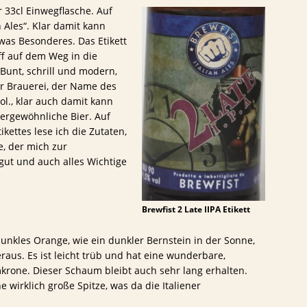
er 33cl Einwegflasche. Auf
 Ales“. Klar damit kann
twas Besonderes. Das Etikett
ff auf dem Weg in die
. Bunt, schrill und modern,
er Brauerei, der Name des
ol., klar auch damit kann
rgewöhnliche Bier. Auf
kettes lese ich die Zutaten,
e, der mich zur
 gut und auch alles Wichtige
Brewfist 2 Late IIPA Etikett
dunkles Orange, wie ein dunkler Bernstein in der Sonne,
raus. Es ist leicht trüb und hat eine wunderbare,
rone. Dieser Schaum bleibt auch sehr lang erhalten.
wirklich große Spitze, was da die Italiener