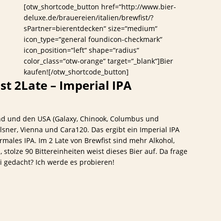
[otw_shortcode_button href=“http://www.bier-
deluxe.de/brauereien/italien/brewfist/?
sPartner=bierentdecken“ size=“medium“
icon_type=“general foundicon-checkmark“
icon_position=“left“ shape=“radius“
color_class=“otw-orange“ target=“_blank“]Bier
kaufen![/otw_shortcode_button]
st 2Late – Imperial IPA
nd und den USA (Galaxy, Chinook, Columbus und
lsner, Vienna und Cara120. Das ergibt ein Imperial IPA
males IPA. Im 2 Late von Brewfist sind mehr Alkohol,
stolze 90 Bittereinheiten weist dieses Bier auf. Da frage
ei gedacht? Ich werde es probieren!