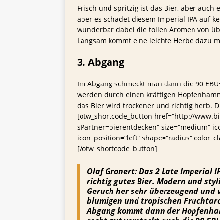
Frisch und spritzig ist das Bier, aber auch 
aber es schadet diesem Imperial IPA auf ke
wunderbar dabei die tollen Aromen von üb
Langsam kommt eine leichte Herbe dazu mi
3. Abgang
Im Abgang schmeckt man dann die 90 EBUs, 
werden durch einen kräftigen Hopfenhamm
das Bier wird trockener und richtig herb. 
[otw_shortcode_button href=“http://www.bie
sPartner=bierentdecken“ size=“medium“ ic
icon_position=“left“ shape=“radius“ color_c
[/otw_shortcode_button]
Olaf Gronert:
Das 2 Late Imperial I
richtig gutes Bier. Modern und styl
Geruch her sehr überzeugend und v
blumigen und tropischen Fruchtaro
Abgang kommt dann der Hopfenhamm