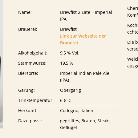
Cher
Name:
Brewfist 2 Late – Imperial
us Schwaney
BIERTESTS
Komfo
IPA
Koche
Brauerei:
Brewfist
echt
Link zur Webseite der
Die 
Brauerei
vers
Alkoholgehalt:
9,5 % Vol.
Welc
Stammwürze:
19,5 %
ausg
Biersorte:
Imperial Indian Pale Ale
(IPA)
Gärung:
Obergärig
Trinktemperatur:
6-8°C
Herkunft:
Codogno, Italien
Dazu passt:
gegrilltes, Braten, Steaks,
Geflügel