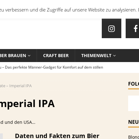
u verbessern und die Zugriffe auf unsere Website zu analysieren. 
BER BRAUEN
CRAFT BEER
THEMENWELT
u – Das perfekte Männer-Gadget für Komfort auf dem stillen
FOL
ate – Imperial IPA
en mit Bier: Unkonventionelle Rezepte für echte Feinschmecker
Imperial IPA
sten Biersorten und -Kombinationen für verschiedene Sportarten
EIN
NEU
and und den USA…
che Biersorten werden in deutschen Stadien ausgeschenkt?
Daten und Fakten zum Bier
Blon