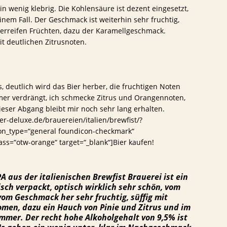
ein wenig klebrig. Die Kohlensäure ist dezent eingesetzt,
inem Fall. Der Geschmack ist weiterhin sehr fruchtig,
erreifen Früchten, dazu der Karamellgeschmack.
t deutlichen Zitrusnoten.
deutlich wird das Bier herber, die fruchtigen Noten
er verdrängt, ich schmecke Zitrus und Orangennoten,
Dieser Abgang bleibt mir noch sehr lang erhalten.
r-deluxe.de/brauereien/italien/brewfist/?
on_type=“general foundicon-checkmark“
lass=“otw-orange“ target=“_blank“]Bier kaufen!
PA aus der italienischen Brewfist Brauerei ist ein
isch verpackt, optisch wirklich sehr schön, vom
om Geschmack her sehr fruchtig, süffig mit
men, dazu ein Hauch von Pinie und Zitrus und im
er. Der recht hohe Alkoholgehalt von 9,5% ist