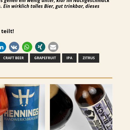
BUs gehen ein wenig unter, klar im Nachgeschmack
Ein wirklich tolles Bier, gut trinkbar, dieses
teilt!
CRAFT BEER
GRAPEFRUIT
IPA
ZITRUS