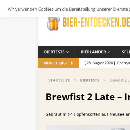
Wir verwenden Cookies um die Bereitstellung unserer Dienste z
BIERTESTS
BIERLÄNDER
SEL
[ 28. August 2024 ]
Cherryl
NEWS TICKER
Örtchen
ALLGEMEIN
STARTSEITE
BIERTESTS
Brewfist 2 L
[ 14. November 2023 ]
Koch
ALLGEMEIN
Brewfist 2 Late – 
[ 17. Oktober 2023 ]
Die be
und Jahreszeiten
ALLGEM
Gebraut mit 4 Hopfensorten aus Neuseel
[ 26. September 2023 ]
Wel