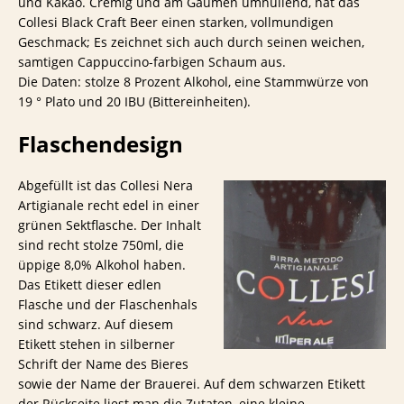
und Kakao. Cremig und am Gaumen umhüllend, hat das
Collesi Black Craft Beer einen starken, vollmundigen
Geschmack; Es zeichnet sich auch durch seinen weichen,
samtigen Cappuccino-farbigen Schaum aus.
Die Daten: stolze 8 Prozent Alkohol, eine Stammwürze von
19 ° Plato und 20 IBU (Bittereinheiten).
Flaschendesign
Abgefüllt ist das Collesi Nera
Artigianale recht edel in einer
grünen Sektflasche. Der Inhalt
sind recht stolze 750ml, die
üppige 8,0% Alkohol haben.
Das Etikett dieser edlen
Flasche und der Flaschenhals
sind schwarz. Auf diesem
Etikett stehen in silberner
Schrift der Name des Bieres
sowie der Name der Brauerei. Auf dem schwarzen Etikett
der Rückseite liest man die Zutaten, eine kleine