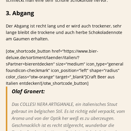
schmeckt man eine sehr schöne Schokonote hervor.
3. Abgang
Der Abgang ist recht lang und er wird auch trockener, sehr
lange bleibt die trockene und auch herbe Schokoladennote
am Gaumen erhalten.
[otw_shortcode_button href=“https://www.bier-
deluxe.de/sortiment/laender/italien/?
sPartner=bierentdecken“ size=“medium“ icon_type=“general
foundicon-checkmark“ icon_position=“left“ shape=“radius“
color_class=“otw-orange“ target=“_blank“]Craft Beer aus
Italien entdecken![/otw_shortcode_button]
Olaf Gronert:
Das COLLESI NERA ARTIGIANALE, ein italienisches Stout
gebraut im belgischen Stil. Es ist richtig edel verpackt, vom
Aroma und von der Optik her weiß es zu überzeugen.
Geschmacklich ist es recht stilgerecht, wunderbar die