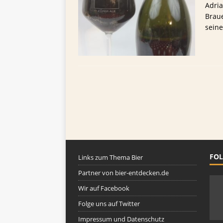
TIPPS FÜR BIERTRINKER
Adria
Braue
[ 29. Mai 2025 ]
Blondes a
seine
FOL
Links zum Thema Bier
Partner von bier-entdecken.de
Wir auf Facebook
Folge uns auf Twitter
Impressum und Datenschutz