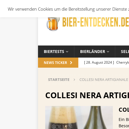
Wir verwenden Cookies um die Bereitstellung unserer Dienste z
BIERTESTS
BIERLÄNDER
SEL
[ 28. August 2024 ]
Cherryl
NEWS TICKER
Örtchen
ALLGEMEIN
STARTSEITE
COLLESI NERA ARTIGIANALE
[ 14. November 2023 ]
Koch
ALLGEMEIN
COLLESI NERA ARTIG
[ 17. Oktober 2023 ]
Die be
COL
und Jahreszeiten
ALLGEM
Ein B
[ 26. September 2023 ]
Wel
Beso