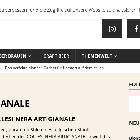
u verbessern und die Zugriffe auf unsere Website zu analysieren. 
BER BRAUEN
CRAFT BEER
THEMENWELT
u – Das perfekte Männer-Gadget für Komfort auf dem stillen
FOL
en mit Bier: Unkonventionelle Rezepte für echte Feinschmecker
IANALE
sten Biersorten und -Kombinationen für verschiedene Sportarten
LESI NERA ARTIGIANALE
EIN
NEU
ier gebraut im Stile eines belgischen Stouts….
che Biersorten werden in deutschen Stadien ausgeschenkt?
nderheit des COLLESI NERA ARTIGIANALE Unweit des
Blon