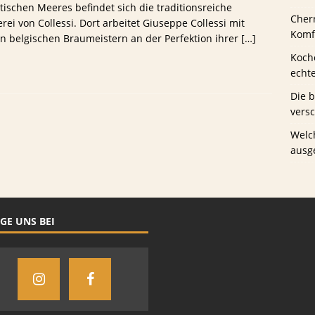
tischen Meeres befindet sich die traditionsreiche
Cher
rei von Collessi. Dort arbeitet Giuseppe Collessi mit
us Schwaney
BIERTESTS
Komfo
n belgischen Braumeistern an der Perfektion ihrer
[…]
Koche
echt
Die 
vers
Welc
ausg
GE UNS BEI