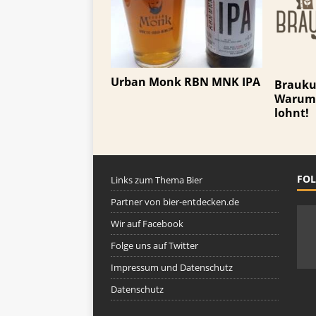
Urban Monk RBN MNK IPA
Brauku
Warum 
lohnt!
FOL
Links zum Thema Bier
Partner von bier-entdecken.de
Wir auf Facebook
Folge uns auf Twitter
Impressum und Datenschutz
Datenschutz