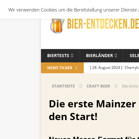
Wir verwenden Cookies um die Bereitstellung unserer Dienste z
BIERTESTS
BIERLÄNDER
SEL
[ 28. August 2024 ]
Cherryl
NEWS TICKER
Örtchen
ALLGEMEIN
STARTSEITE
CRAFT BEER
Die erste
[ 14. November 2023 ]
Koch
ALLGEMEIN
Die erste Mainzer
[ 17. Oktober 2023 ]
Die be
den Start!
und Jahreszeiten
ALLGE
[ 26. September 2023 ]
Wel