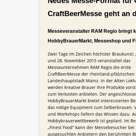
Neues Messe-Format für G
TIPPS FÜR BIERTRINKER
CraftBeerMesse geht an d
[ 29. Mai 2025 ]
Blondes a
Messeveranstalter RAM Regio bringt kre
HobbyBrauerMarkt, Messeshop und Fi
Zwei Tage im Zeichen höchster Braukunst:
und 28. November 2015 veranstaltet das
Messeunternehmen RAM Regio die erste
CraftBeerMesse der rheinland-pfälzischen
Landeshauptstadt Mainz. In der Alten Lokh
werden kreative Brauer ihre Produkte vors
zum Verkosten anbieten. Der angeschloss
HobbyBrauerMarkt bietet interessierten B
das nötige Equipment zum Selberbrauen. 
und Workshops liefern das Wissen dazu. A
Hobbybrauerwettbewerb ist geplant. Im Be
„Finest Food“ kann der Messebesucher bei
ausgesuchten Anbietern den berühmten B