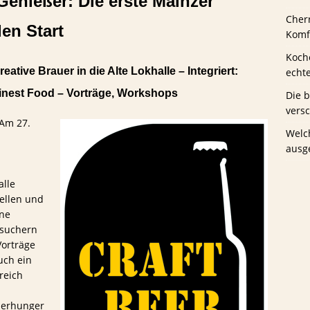
enießer: Die erste Mainzer
Cher
en Start
us Schwaney
BIERTESTS
Komfo
Koche
ative Brauer in die Alte Lokhalle – Integriert:
echt
nest Food – Vorträge, Workshops
Die 
vers
 Am 27.
Welc
ausg
alle
tellen und
ene
esuchern
Vorträge
uch ein
reich
ierhunger