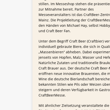
stillen. Im Messeshop stehen die präsentie
zur Mitnahme bereit. Partner des
Messeveranstalters ist das CraftBeer-Zent
Mainz. Die Projektleitung der CraftBeerMess
den Händen von Michael Hay, selbst Hobb
und Craft Beer Fan.
Unter dem Begriff Craft Beer (Craftbier) ve
individuell gebraute Biere, die sich in Qua
„Massenbieren“ abheben. Dabei experiment
jenseits von Hopfen, Malz, Wasser und Hefe
Natürliche Zutaten und traditionelle Brau
Craft Brauer aus. Der deutsche Craft Beer
eröffnen neue innovative Brauereien, die mi
Wine die deutsche Bierlandschaft bereich
bekannten Stilen wie Pils oder Weizen über
steigern und deren Verfügbarkeit in Gastr
CraftBeerMesse.
Mit ähnlicher Zielsetzung veranstaltete di