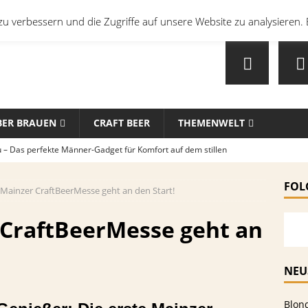
u verbessern und die Zugriffe auf unsere Website zu analysieren. 
BER BRAUEN
CRAFT BEER
THEMENWELT
u – Das perfekte Männer-Gadget für Komfort auf dem stillen
FOL
 Mainzer CraftBeerMesse geht an den Start!
en mit Bier: Unkonventionelle Rezepte für echte Feinschmecker
 CraftBeerMesse geht an
sten Biersorten und -Kombinationen für verschiedene Sportarten
MEIN
NEU
che Biersorten werden in deutschen Stadien ausgeschenkt?
Blon