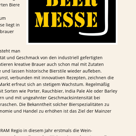
rten Biere
rum
e liegt in
ybrauer
rsteht man
lität und Geschmack von den industriell gefertigten
ieren kreative Brauer auch schon mal mit Zutaten
 und lassen historische Bierstile wieder aufleben.
kunst, verbunden mit innovativen Rezepten, zeichnen die
-Markt erfreut sich an stetigem Wachstum. Regelmäßig
t Sorten wie Porter, Rauchbier, India Pale Ale oder Barley
ern und mit ungeahnter Geschmacksintensität bei
raschen. Die Bekanntheit solcher Bierspezialitäten zu
onomie und Handel zu erhöhen ist das Ziel der Mainzer
e RAM Regio in diesem Jahr erstmals die Wein-