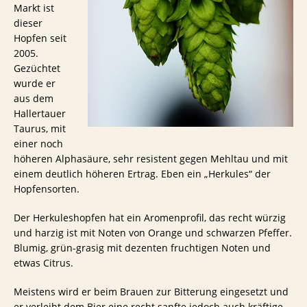
Markt ist
dieser
Hopfen seit
2005.
Gezüchtet
wurde er
aus dem
Hallertauer
Taurus, mit
einer noch
höheren Alphasäure, sehr resistent gegen Mehltau und mit
einem deutlich höheren Ertrag. Eben ein „Herkules“ der
Hopfensorten.
Der Herkuleshopfen hat ein Aromenprofil, das recht würzig
und harzig ist mit Noten von Orange und schwarzen Pfeffer.
Blumig, grün-grasig mit dezenten fruchtigen Noten und
etwas Citrus.
Meistens wird er beim Brauen zur Bitterung eingesetzt und
er verleiht dem Bier eine recht sanfte jedoch auch kräftige