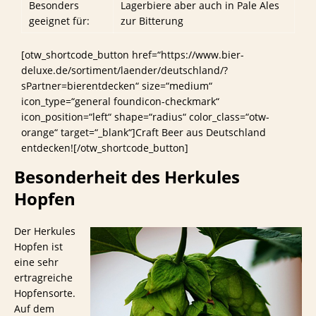
Besonders
Lagerbiere aber auch in Pale Ales
geeignet für:
zur Bitterung
[otw_shortcode_button href=“https://www.bier-
deluxe.de/sortiment/laender/deutschland/?
sPartner=bierentdecken“ size=“medium“
icon_type=“general foundicon-checkmark“
icon_position=“left“ shape=“radius“ color_class=“otw-
orange“ target=“_blank“]Craft Beer aus Deutschland
entdecken![/otw_shortcode_button]
Besonderheit des Herkules
Hopfen
Der Herkules
Hopfen ist
eine sehr
ertragreiche
Hopfensorte.
Auf dem