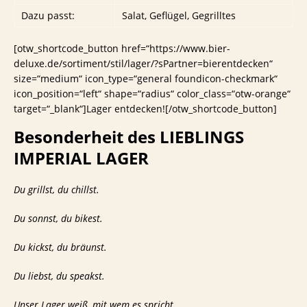
Dazu passt:
Salat, Geflügel, Gegrilltes
[otw_shortcode_button href=“https://www.bier-
deluxe.de/sortiment/stil/lager/?sPartner=bierentdecken“
size=“medium“ icon_type=“general foundicon-checkmark“
icon_position=“left“ shape=“radius“ color_class=“otw-orange“
target=“_blank“]Lager entdecken![/otw_shortcode_button]
Besonderheit des
LIEBLINGS
IMPERIAL LAGER
Du grillst, du chillst.
Du sonnst, du bikest.
Du kickst, du bräunst.
Du liebst, du speakst.
Unser Lager weiß, mit wem es spricht.