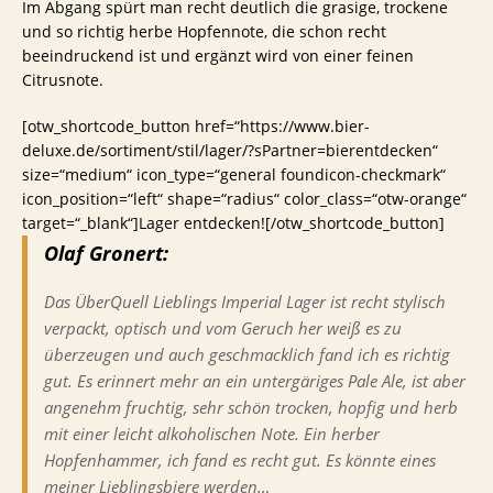
Im Abgang spürt man recht deutlich die grasige, trockene
und so richtig herbe Hopfennote, die schon recht
beeindruckend ist und ergänzt wird von einer feinen
Citrusnote.
[otw_shortcode_button href=“https://www.bier-
deluxe.de/sortiment/stil/lager/?sPartner=bierentdecken“
size=“medium“ icon_type=“general foundicon-checkmark“
icon_position=“left“ shape=“radius“ color_class=“otw-orange“
target=“_blank“]Lager entdecken![/otw_shortcode_button]
Olaf Gronert:
Das ÜberQuell Lieblings Imperial Lager ist recht stylisch
verpackt, optisch und vom Geruch her weiß es zu
überzeugen und auch geschmacklich fand ich es richtig
gut. Es erinnert mehr an ein untergäriges Pale Ale, ist aber
angenehm fruchtig, sehr schön trocken, hopfig und herb
mit einer leicht alkoholischen Note. Ein herber
Hopfenhammer, ich fand es recht gut. Es könnte eines
meiner Lieblingsbiere werden…