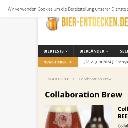
Wir verwenden Cookies um die Bereitstellung unserer Dienste z
BIERTESTS
BIERLÄNDER
SEL
[ 28. August 2024 ]
Cherryl
NEWS TICKER
Örtchen
ALLGEMEIN
STARTSEITE
Collaboration Brew
[ 14. November 2023 ]
Koch
ALLGEMEIN
Collaboration Brew
[ 17. Oktober 2023 ]
Die be
Col
und Jahreszeiten
ALLGEM
BEE
[ 26. September 2023 ]
Wel
Coll