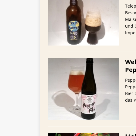
Telep
Beson
Maise
und C
Imper
Wel
Pep
Peppe
Pepp
Bier 
das P