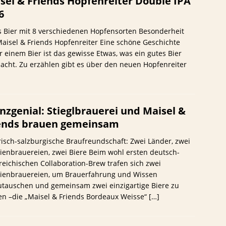
sel & Friends Hopfenreiter Double IPA
6
s Bier mit 8 verschiedenen Hopfensorten Besonderheit
aisel & Friends Hopfenreiter Eine schöne Geschichte
r einem Bier ist das gewisse Etwas, was ein gutes Bier
cht. Zu erzählen gibt es über den neuen Hopfenreiter
nzgenial: Stieglbrauerei und Maisel &
ends brauen gemeinsam
isch-salzburgische Braufreundschaft: Zwei Länder, zwei
ienbrauereien, zwei Biere Beim wohl ersten deutsch-
reichischen Collaboration-Brew trafen sich zwei
lienbrauereien, um Brauerfahrung und Wissen
utauschen und gemeinsam zwei einzigartige Biere zu
n –die „Maisel & Friends Bordeaux Weisse“
[…]