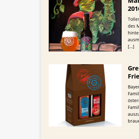
Mai
201
Tolle
des M
hinte
ausma
[…]
Gre
Fri
Bayer
Famil
öster
Fami
ausz
braue