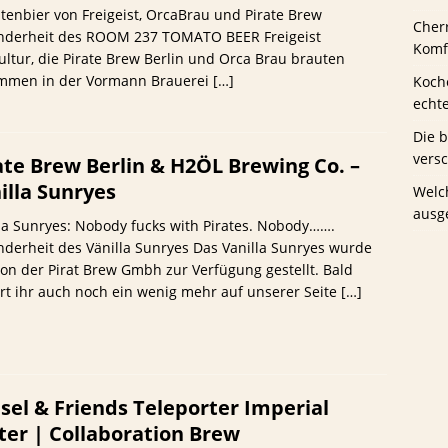
enbier von Freigeist, OrcaBrau und Pirate Brew
Cher
nderheit des ROOM 237 TOMATO BEER Freigeist
us Schwaney
BIERTESTS
Komfo
ultur, die Pirate Brew Berlin und Orca Brau brauten
mmen in der Vormann Brauerei
[…]
Koche
echt
Die 
vers
ate Brew Berlin & H2ÖL Brewing Co. –
illa Sunryes
Welc
ausg
la Sunryes: Nobody fucks with Pirates. Nobody…….
derheit des Vänilla Sunryes Das Vanilla Sunryes wurde
on der Pirat Brew Gmbh zur Verfügung gestellt. Bald
rt ihr auch noch ein wenig mehr auf unserer Seite
[…]
sel & Friends Teleporter Imperial
ter | Collaboration Brew