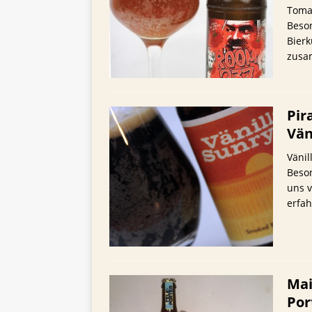
TIPPS FÜR BIERTRINKER
Tomat
Beso
[ 29. Mai 2025 ]
Blondes a
Bierk
zusa
Pir
Vän
Vänil
Beson
uns v
erfah
Mai
Por