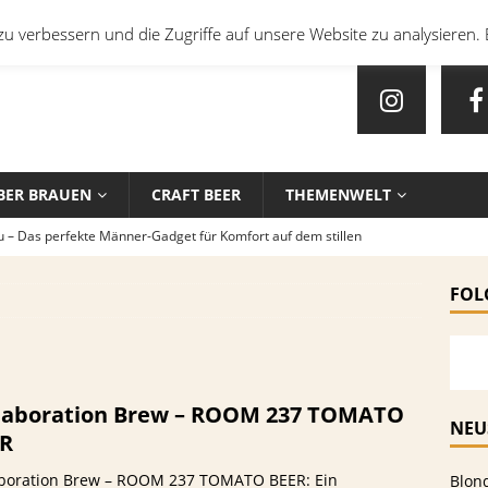
u verbessern und die Zugriffe auf unsere Website zu analysieren. 
BER BRAUEN
CRAFT BEER
THEMENWELT
u – Das perfekte Männer-Gadget für Komfort auf dem stillen
FOL
en mit Bier: Unkonventionelle Rezepte für echte Feinschmecker
sten Biersorten und -Kombinationen für verschiedene Sportarten
laboration Brew – ROOM 237 TOMATO
EIN
NEU
R
che Biersorten werden in deutschen Stadien ausgeschenkt?
aboration Brew – ROOM 237 TOMATO BEER: Ein
Blon