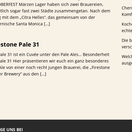
BERFEST Märzen Lager haben sich zwei Brauereien,
Cher
tlich sogar fast zwei Städte zusammengetan. Nach dem
us Schwaney
BIERTESTS
Komfo
g mit dem „Citra Helles“, das gemeinsam von der
ornische Santa Monica
[…]
Koche
echt
Die 
estone Pale 31
vers
ale 31 ist ein Cuvée unter den Pale Ales… Besonderheit
Welc
ale 31 Hier präsentieren wir euch ein ganz besonderes
ausg
Ale von einer noch recht jungen Brauerei, die „Firestone
er Brewery“ aus den
[…]
GE UNS BEI