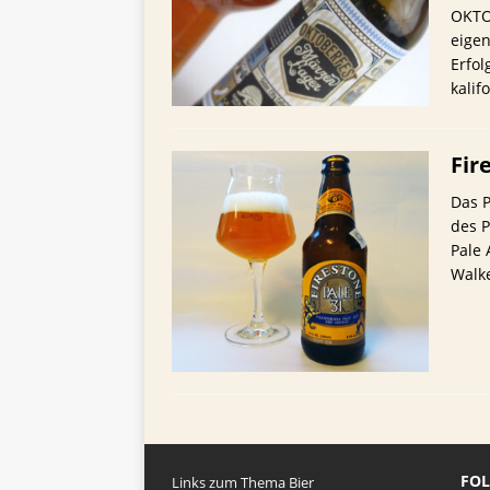
TIPPS FÜR BIERTRINKER
OKTO
eigen
[ 29. Mai 2025 ]
Blondes a
Erfol
kalif
Fir
Das P
des P
Pale 
Walk
FOL
Links zum Thema Bier