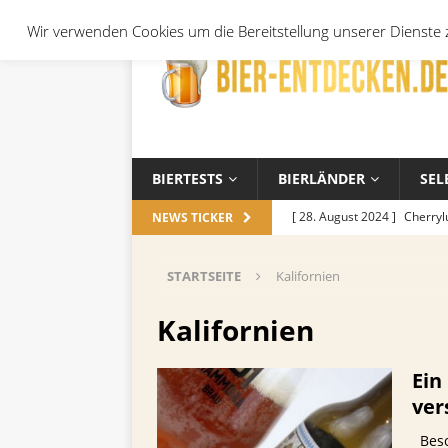
Wir verwenden Cookies um die Bereitstellung unserer Dienste z
BIERTESTS
BIERLÄNDER
SEL
[ 28. August 2024 ]
Cherryl
NEWS TICKER
Örtchen
ALLGEMEIN
STARTSEITE
Kalifornien
[ 14. November 2023 ]
Koch
ALLGEMEIN
Kalifornien
[ 17. Oktober 2023 ]
Die be
Ein
und Jahreszeiten
ALLGEM
ver
[ 26. September 2023 ]
Wel
Beso