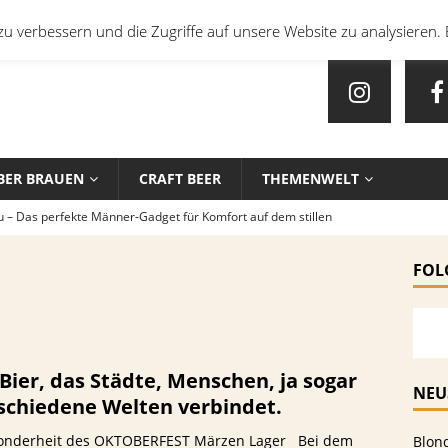
u verbessern und die Zugriffe auf unsere Website zu analysieren. 
BER BRAUEN
CRAFT BEER
THEMENWELT
u – Das perfekte Männer-Gadget für Komfort auf dem stillen
FOL
en mit Bier: Unkonventionelle Rezepte für echte Feinschmecker
sten Biersorten und -Kombinationen für verschiedene Sportarten
 Bier, das Städte, Menschen, ja sogar
EIN
NEU
schiedene Welten verbindet.
che Biersorten werden in deutschen Stadien ausgeschenkt?
nderheit des OKTOBERFEST Märzen Lager Bei dem
Blon