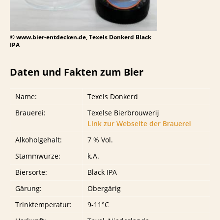
© www.bier-entdecken.de, Texels Donkerd Black
IPA
Daten und Fakten zum Bier
Name:
Texels Donkerd
Brauerei:
Texelse Bierbrouwerij
Link zur Webseite der Brauerei
Alkoholgehalt:
7 % Vol.
Stammwürze:
k.A.
Biersorte:
Black IPA
Gärung:
Obergärig
Trinktemperatur:
9-11°C