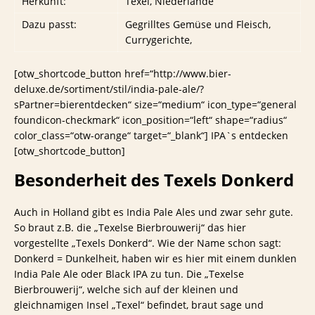
Herkunft:
Texel, Niederlande
Dazu passt:
Gegrilltes Gemüse und Fleisch,
Currygerichte,
[otw_shortcode_button href=“http://www.bier-
deluxe.de/sortiment/stil/india-pale-ale/?
sPartner=bierentdecken“ size=“medium“ icon_type=“general
foundicon-checkmark“ icon_position=“left“ shape=“radius“
color_class=“otw-orange“ target=“_blank“] IPA`s entdecken
[otw_shortcode_button]
Besonderheit des Texels Donkerd
Auch in Holland gibt es India Pale Ales und zwar sehr gute.
So braut z.B. die „Texelse Bierbrouwerij“ das hier
vorgestellte „Texels Donkerd“. Wie der Name schon sagt:
Donkerd = Dunkelheit, haben wir es hier mit einem dunklen
India Pale Ale oder Black IPA zu tun. Die „Texelse
Bierbrouwerij“, welche sich auf der kleinen und
gleichnamigen Insel „Texel“ befindet, braut sage und