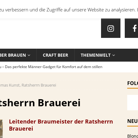
u verbessern und die Zugriffe auf unsere Website zu analysieren. 
BER BRAUEN
CRAFT BEER
THEMENWELT
u – Das perfekte Männer-Gadget für Komfort auf dem stillen
FOL
mas Kunst, Ratsherrn Brauerei
en mit Bier: Unkonventionelle Rezepte für echte Feinschmecker
tsherrn Brauerei
sten Biersorten und -Kombinationen für verschiedene Sportarten
EIN
Leitender Braumeister der Ratsherrn
NEU
Brauerei
che Biersorten werden in deutschen Stadien ausgeschenkt?
Blon