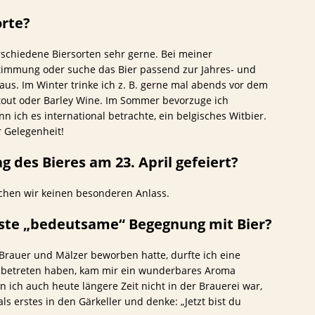
orte?
erschiedene Biersorten sehr gerne. Bei meiner
Stimmung oder suche das Bier passend zur Jahres- und
aus. Im Winter trinke ich z. B. gerne mal abends vor dem
Stout oder Barley Wine. Im Sommer bevorzuge ich
nn ich es international betrachte, ein belgisches Witbier.
r Gelegenheit!
g des Bieres am 23. April gefeiert?
auchen wir keinen besonderen Anlass.
 erste „bedeutsame“ Begegnung mit Bier?
 Brauer und Mälzer beworben hatte, durfte ich eine
er betreten haben, kam mir ein wunderbares Aroma
 ich auch heute längere Zeit nicht in der Brauerei war,
als erstes in den Gärkeller und denke: „Jetzt bist du