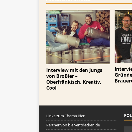
Intervi
Interview mit den Jungs
Gründe
von BroBier –
Brauer
Oberfränkisch, Kreativ,
Cool
FOL
Links zum Thema Bier
Partner von bier-entdecken.de