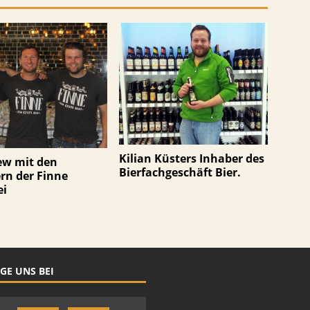
Kilian Küsters Inhaber des
ew mit den
Bierfachgeschäft Bier.
rn der Finne
ei
GE UNS BEI