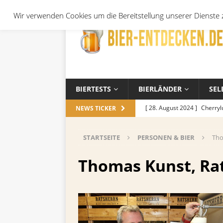
Wir verwenden Cookies um die Bereitstellung unserer Dienste z
BIERTESTS
BIERLÄNDER
SEL
[ 28. August 2024 ]
Cherryl
NEWS TICKER
Örtchen
ALLGEMEIN
STARTSEITE
PERSONEN & BIER
Tho
[ 14. November 2023 ]
Koch
ALLGEMEIN
Thomas Kunst, Ra
[ 17. Oktober 2023 ]
Die be
und Jahreszeiten
ALLGEM
[ 26. September 2023 ]
Wel