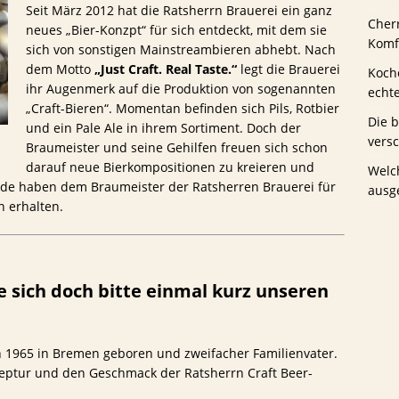
Seit März 2012 hat die Ratsherrn Brauerei ein ganz
Cher
neues „Bier-Konzpt“ für sich entdeckt, mit dem sie
us Schwaney
BIERTESTS
Komfo
sich von sonstigen Mainstreambieren abhebt. Nach
dem Motto
„Just Craft. Real Taste.“
legt die Brauerei
Koche
ihr Augenmerk auf die Produktion von sogenannten
echt
„Craft-Bieren“. Momentan befinden sich Pils, Rotbier
Die 
und ein Pale Ale in ihrem Sortiment. Doch der
vers
Braumeister und seine Gehilfen freuen sich schon
darauf neue Bierkompositionen zu kreieren und
Welc
.de haben dem Braumeister der Ratsherren Brauerei für
ausg
n erhalten.
Sie sich doch bitte einmal kurz unseren
n 1965 in Bremen geboren und zweifacher Familienvater.
ezeptur und den Geschmack der Ratsherrn Craft Beer-