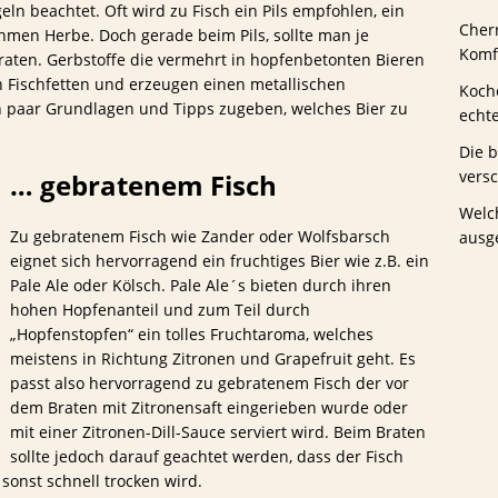
n beachtet. Oft wird zu Fisch ein Pils empfohlen, ein
Cher
ehmen Herbe. Doch gerade beim Pils, sollte man je
us Schwaney
BIERTESTS
Komfo
raten. Gerbstoffe die vermehrt in hopfenbetonten Bieren
n Fischfetten und erzeugen einen metallischen
Koche
n paar Grundlagen und Tipps zugeben, welches Bier zu
echt
Die 
vers
… gebratenem Fisch
Welc
Zu gebratenem Fisch wie Zander oder Wolfsbarsch
ausg
eignet sich hervorragend ein fruchtiges Bier wie z.B. ein
Pale Ale oder Kölsch. Pale Ale´s bieten durch ihren
hohen Hopfenanteil und zum Teil durch
„Hopfenstopfen“ ein tolles Fruchtaroma, welches
meistens in Richtung Zitronen und Grapefruit geht. Es
passt also hervorragend zu gebratenem Fisch der vor
dem Braten mit Zitronensaft eingerieben wurde oder
mit einer Zitronen-Dill-Sauce serviert wird. Beim Braten
sollte jedoch darauf geachtet werden, dass der Fisch
 sonst schnell trocken wird.