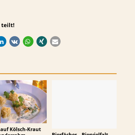
teilt!
auf Kölsch-Kraut
Bierfächer – Biervielfalt