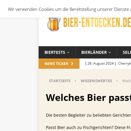
Wir verwenden Cookies um die Bereitstellung unserer Dienste z
BIERTESTS
BIERLÄNDER
SEL
[ 28. August 2024 ]
Cherryl
NEWS TICKER
Örtchen
ALLGEMEIN
STARTSEITE
WISSENSWERTES
Welc
[ 14. November 2023 ]
Koch
ALLGEMEIN
Welches Bier pass
[ 17. Oktober 2023 ]
Die be
und Jahreszeiten
ALLGEM
Die besten Begleiter zu beliebten Gerichte
[ 26. September 2023 ]
Wel
Passt Bier auch zu Fischgerichten? Diese F