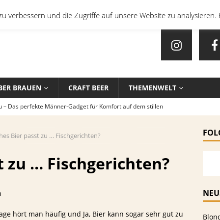
u verbessern und die Zugriffe auf unsere Website zu analysieren. 
BER BRAUEN
CRAFT BEER
THEMENWELT
u – Das perfekte Männer-Gadget für Komfort auf dem stillen
FOL
hes Bier passt zu … Fischgerichten?
en mit Bier: Unkonventionelle Rezepte für echte Feinschmecker
t zu … Fischgerichten?
sten Biersorten und -Kombinationen für verschiedene Sportarten
EIN
NEU
n
che Biersorten werden in deutschen Stadien ausgeschenkt?
rage hört man häufig und Ja, Bier kann sogar sehr gut zu
Blon