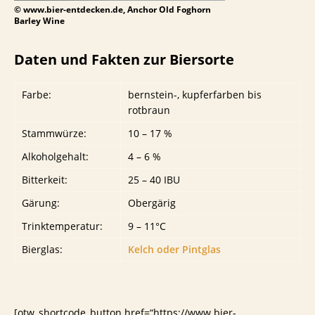
© www.bier-entdecken.de, Anchor Old Foghorn
Barley Wine
Daten und Fakten zur Biersorte
Farbe:
bernstein-, kupferfarben bis
rotbraun
Stammwürze:
10 – 17 %
Alkoholgehalt:
4 – 6 %
Bitterkeit:
25 – 40 IBU
Gärung:
Obergärig
Trinktemperatur:
9 – 11°C
Bierglas:
Kelch oder Pintglas
[otw_shortcode_button href=“https://www.bier-