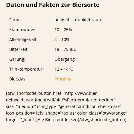
Daten und Fakten zur Biersorte
Farbe:
hellgelb – dunkelbraun
Stammwürze:
10 – 25%
Alkoholgehalt:
4 – 10%
Bitterkeit:
18 – 75 IBU
Gärung:
Obergärig
Trinktemperatur:
12 – 14°C
Bierglas:
Pintglas
[otw_shortcode_button href=“http://www.bier-
deluxe.de/sortiment/stil/ale/?sPartner=bierentdecken“
size=“medium“ icon_type=“general foundicon-checkmark“
icon_position=“left“ shape=“radius“ color_class=“otw-orange“
target=“_blank“]Ale Biere entdecken[/otw_shortcode_button]