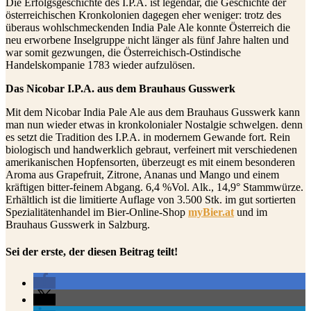
Die Erfolgsgeschichte des I.P.A. ist legendär, die Geschichte der
österreichischen Kronkolonien dagegen eher weniger: trotz des
überaus wohlschmeckenden India Pale Ale konnte Österreich die
neu erworbene Inselgruppe nicht länger als fünf Jahre halten und
war somit gezwungen, die Österreichisch-Ostindische
Handelskompanie 1783 wieder aufzulösen.
Das Nicobar I.P.A. aus dem Brauhaus Gusswerk
Mit dem Nicobar India Pale Ale aus dem Brauhaus Gusswerk kann
man nun wieder etwas in kronkolonialer Nostalgie schwelgen. denn
es setzt die Tradition des I.P.A. in modernem Gewande fort. Rein
biologisch und handwerklich gebraut, verfeinert mit verschiedenen
amerikanischen Hopfensorten, überzeugt es mit einem besonderen
Aroma aus Grapefruit, Zitrone, Ananas und Mango und einem
kräftigen bitter-feinem Abgang. 6,4 %Vol. Alk., 14,9° Stammwürze.
Erhältlich ist die limitierte Auflage von 3.500 Stk. im gut sortierten
Spezialitätenhandel im Bier-Online-Shop
myBier.at
und im
Brauhaus Gusswerk in Salzburg.
Sei der erste, der diesen Beitrag teilt!