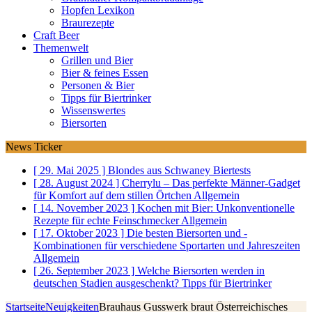
Hopfen Lexikon
Braurezepte
Craft Beer
Themenwelt
Grillen und Bier
Bier & feines Essen
Personen & Bier
Tipps für Biertrinker
Wissenswertes
Biersorten
News Ticker
[ 29. Mai 2025 ]
Blondes aus Schwaney
Biertests
[ 28. August 2024 ]
Cherrylu – Das perfekte Männer-Gadget
für Komfort auf dem stillen Örtchen
Allgemein
[ 14. November 2023 ]
Kochen mit Bier: Unkonventionelle
Rezepte für echte Feinschmecker
Allgemein
[ 17. Oktober 2023 ]
Die besten Biersorten und -
Kombinationen für verschiedene Sportarten und Jahreszeiten
Allgemein
[ 26. September 2023 ]
Welche Biersorten werden in
deutschen Stadien ausgeschenkt?
Tipps für Biertrinker
Startseite
Neuigkeiten
Brauhaus Gusswerk braut Österreichisches