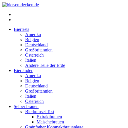
Instagram
Facebook
Biertests
Amerika
Belgien
Deutschland
Großbritannien
Österreich
Italien
Andere Teile der Erde
Bierländer
Amerika
Belgien
Deutschland
Großbritannien
Italien
Österreich
Selber brauen
Bierbrauset Test
Extraktbrauen
Maischebrauen
Grainfather Kompaktbrauanlage