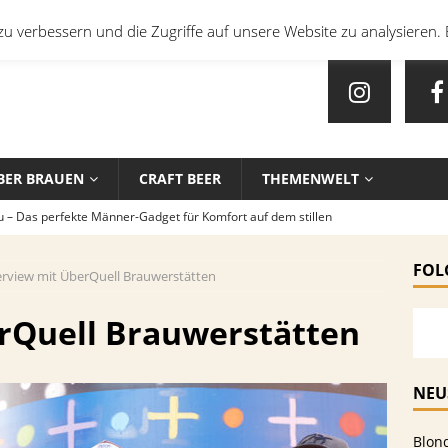
u verbessern und die Zugriffe auf unsere Website zu analysieren. 
BER BRAUEN
CRAFT BEER
THEMENWELT
u – Das perfekte Männer-Gadget für Komfort auf dem stillen
FOL
erview mit ÜberQuell Brauwerstätten
en mit Bier: Unkonventionelle Rezepte für echte Feinschmecker
erQuell Brauwerstätten
sten Biersorten und -Kombinationen für verschiedene Sportarten
EIN
NEU
che Biersorten werden in deutschen Stadien ausgeschenkt?
Blon