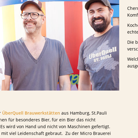
Cher
us Schwaney
BIERTESTS
Komfo
Koche
echt
Die 
vers
Welc
ausg
er
ÜberQuell Brauwerkstätten
aus Hamburg, St.Pauli
en für besonderes Bier, für ein Bier das nicht
Es wird von Hand und nicht von Maschinen gefertigt.
nd mit viel Leidenschaft gebraut. Zu der Micro Brauerei