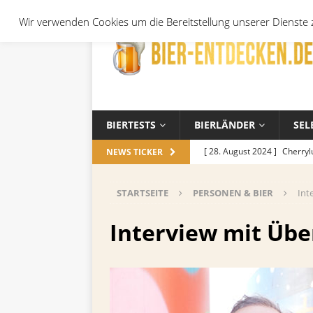
Wir verwenden Cookies um die Bereitstellung unserer Dienste z
BIERTESTS
BIERLÄNDER
SEL
[ 28. August 2024 ]
Cherryl
NEWS TICKER
Örtchen
ALLGEMEIN
STARTSEITE
PERSONEN & BIER
Int
[ 14. November 2023 ]
Koch
ALLGEMEIN
Interview mit Üb
[ 17. Oktober 2023 ]
Die be
und Jahreszeiten
ALLGEM
[ 26. September 2023 ]
Wel