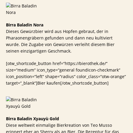
Birra Baladin Nora
Dieses Gewürzbier wird aus Hopfen gebraut, der in
Pharaonengräbern gefunden und dann neu kultiviert
wurde. Die Zugabe von Gewürzen verleiht diesem Bier
seinen einzigartigen Geschmack.
[otw_shortcode_button href=“https://bierothek.de/“
size=“medium“ icon_type=“general foundicon-checkmark“
icon_position=“left“ shape=“radius“ color_class=“otw-orange“
target=“_blank“]Bier kaufen[/otw_shortcode_button]
Birra Baladin Xyauyù Gold
Diese weltweit einmalige Bierkreation von Teo Musso
erinnert eher an Sherry als an Bier. Die Rezeptur für das