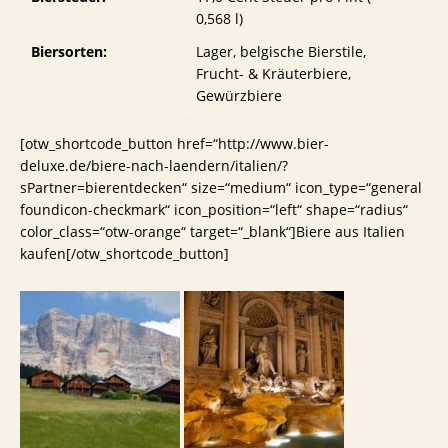
0,568 l)
Biersorten:
Lager, belgische Bierstile,
Frucht- & Kräuterbiere,
Gewürzbiere
[otw_shortcode_button href=“http://www.bier-
deluxe.de/biere-nach-laendern/italien/?
sPartner=bierentdecken“ size=“medium“ icon_type=“general
foundicon-checkmark“ icon_position=“left“ shape=“radius“
color_class=“otw-orange“ target=“_blank“]Biere aus Italien
kaufen[/otw_shortcode_button]