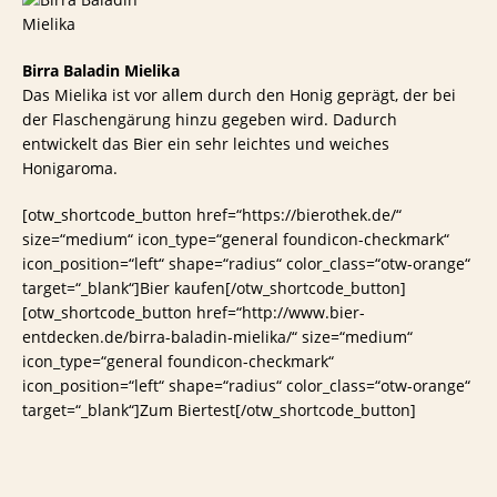
Birra Baladin Mielika
Das Mielika ist vor allem durch den Honig geprägt, der bei
der Flaschengärung hinzu gegeben wird. Dadurch
entwickelt das Bier ein sehr leichtes und weiches
Honigaroma.
[otw_shortcode_button href=“https://bierothek.de/“
size=“medium“ icon_type=“general foundicon-checkmark“
icon_position=“left“ shape=“radius“ color_class=“otw-orange“
target=“_blank“]Bier kaufen[/otw_shortcode_button]
[otw_shortcode_button href=“http://www.bier-
entdecken.de/birra-baladin-mielika/“ size=“medium“
icon_type=“general foundicon-checkmark“
icon_position=“left“ shape=“radius“ color_class=“otw-orange“
target=“_blank“]Zum Biertest[/otw_shortcode_button]