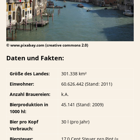
© www.pixabay.com (creative commons 2.0)
Daten und Fakten:
Größe des Landes:
301.338 km²
Einwohner:
60.626.442 (Stand: 2011)
Anzahl Brauereien:
k.A.
Bierproduktion in
45.141 (Stand: 2009)
1000 hl:
Bier pro Kopf
30 l (pro Jahr)
Verbrauch:
Biersteuer:
17,0 Cent Steuer pro Pint (=