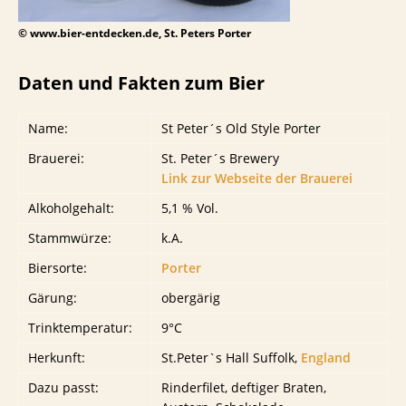
© www.bier-entdecken.de, St. Peters Porter
Daten und Fakten zum Bier
Name:
St Peter´s Old Style Porter
Brauerei:
St. Peter´s Brewery
Link zur Webseite der Brauerei
Alkoholgehalt:
5,1 % Vol.
Stammwürze:
k.A.
Biersorte:
Porter
Gärung:
obergärig
Trinktemperatur:
9°C
Herkunft:
St.Peter`s Hall Suffolk,
England
Dazu passt:
Rinderfilet, deftiger Braten,