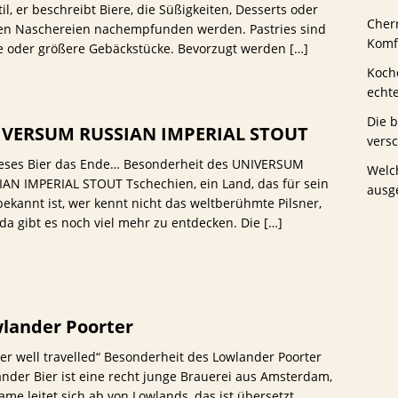
til, er beschreibt Biere, die Süßigkeiten, Desserts oder
Cher
nen Naschereien nachempfunden werden. Pastries sind
us Schwaney
BIERTESTS
Komfo
ne oder größere Gebäckstücke. Bevorzugt werden
[…]
Koche
echt
Die 
VERSUM RUSSIAN IMPERIAL STOUT
vers
dieses Bier das Ende… Besonderheit des UNIVERSUM
Welc
AN IMPERIAL STOUT Tschechien, ein Land, das für sein
ausg
bekannt ist, wer kennt nicht das weltberühmte Pilsner,
da gibt es noch viel mehr zu entdecken. Die
[…]
lander Poorter
er well travelled“ Besonderheit des Lowlander Poorter
nder Bier ist eine recht junge Brauerei aus Amsterdam,
ame leitet sich ab von Lowlands, das ist übersetzt