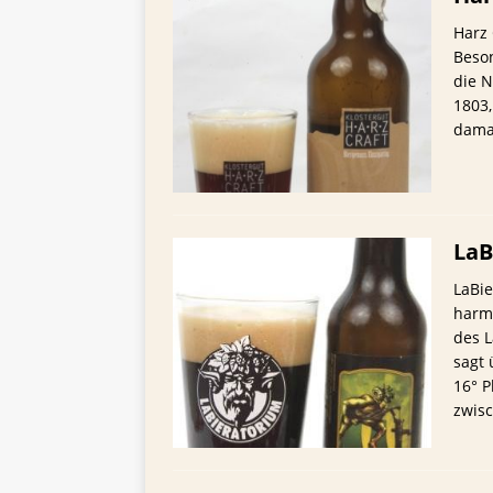
Harz 
Beson
die 
1803,
damal
LaB
LaBie
harm
des 
sagt 
16° P
zwis