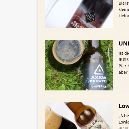
TIPPS FÜR BIERTRINKER
Biers
klei
[ 29. Mai 2025 ]
Blondes a
klei
UNI
Ist 
RUSSI
Bier 
aber 
Low
„A be
Lowla
ihr N