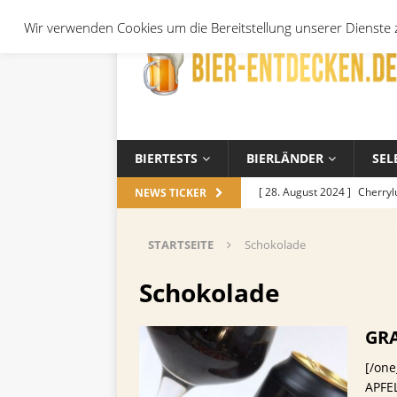
Wir verwenden Cookies um die Bereitstellung unserer Dienste z
BIERTESTS
BIERLÄNDER
SEL
[ 28. August 2024 ]
Cherryl
NEWS TICKER
Örtchen
ALLGEMEIN
STARTSEITE
Schokolade
[ 14. November 2023 ]
Koch
ALLGEMEIN
Schokolade
[ 17. Oktober 2023 ]
Die be
GR
und Jahreszeiten
ALLGEM
[/on
[ 26. September 2023 ]
Wel
APFEL