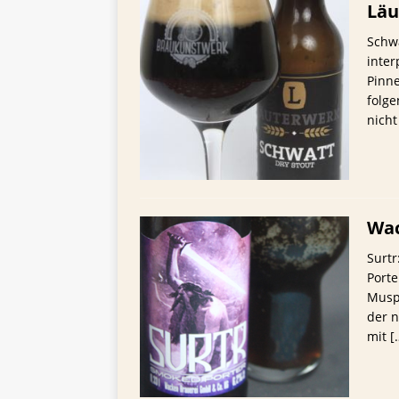
Läu
Schwa
inte
Pinn
folg
nicht
Wac
Surt
Porte
Muspe
der n
mit
[