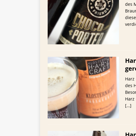
des M
Braum
diese
verdi
Har
ger
Harz 
des H
Beso
Harz 
[…]
Har