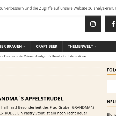
u verbessern und die Zugriffe auf unsere Website zu analysieren. 
BER BRAUEN
CRAFT BEER
THEMENWELT
u – Das perfekte Männer-Gadget für Komfort auf dem stillen
FOL
en mit Bier: Unkonventionelle Rezepte für echte Feinschmecker
sten Biersorten und -Kombinationen für verschiedene Sportarten
ANDMA`S APFELSTRUDEL
EIN
NEU
e_half_last] Besonderheit des Frau Gruber GRANDMA`S
che Biersorten werden in deutschen Stadien ausgeschenkt?
STRUDEL Ein Pastry Stout ist ein noch recht neuer
Blon