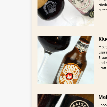
Niede
Zuta
Kiu
エスプレ
Espre
Braue
und S
Craft
Mai
Choc