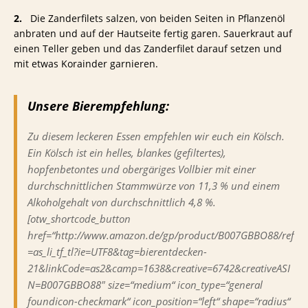
2.
Die Zanderfilets salzen, von beiden Seiten in Pflanzenöl
anbraten und auf der Hautseite fertig garen. Sauerkraut auf
einen Teller geben und das Zanderfilet darauf setzen und
mit etwas Korainder garnieren.
Unsere Bierempfehlung:
Zu diesem leckeren Essen empfehlen wir euch ein Kölsch.
Ein Kölsch ist ein helles, blankes (gefiltertes),
hopfenbetontes und obergäriges Vollbier mit einer
durchschnittlichen Stammwürze von 11,3 % und einem
Alkoholgehalt von durchschnittlich 4,8 %.
[otw_shortcode_button
href=“http://www.amazon.de/gp/product/B007GBBO88/ref
=as_li_tf_tl?ie=UTF8&tag=bierentdecken-
21&linkCode=as2&camp=1638&creative=6742&creativeASI
N=B007GBBO88″ size=“medium“ icon_type=“general
foundicon-checkmark“ icon_position=“left“ shape=“radius“