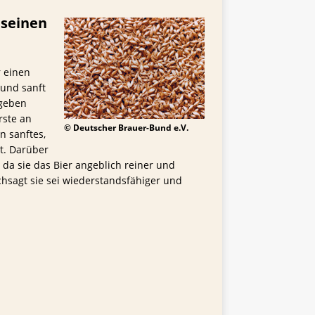
 seinen
r einen
 und sanft
 geben
rste an
© Deutscher Brauer-Bund e.V.
n sanftes,
ht. Darüber
da sie das Bier angeblich reiner und
chsagt sie sei wiederstandsfähiger und