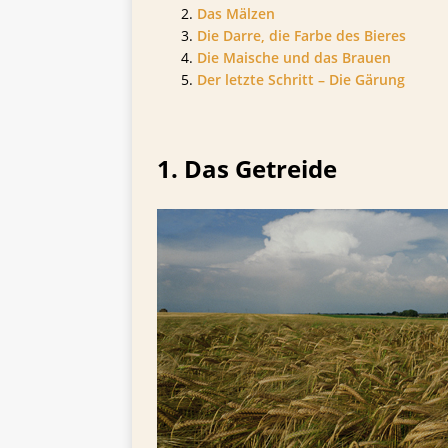
TIPPS FÜR BIERTRINKER
Das Mälzen
Die Darre, die Farbe des Bieres
[ 29. Mai 2025 ]
Blondes a
Die Maische und das Brauen
Der letzte Schritt – Die Gärung
1. Das Getreide