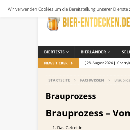
Wir verwenden Cookies um die Bereitstellung unserer Dienste z
BIERTESTS
BIERLÄNDER
SEL
[ 28. August 2024 ]
Cherryl
NEWS TICKER
Örtchen
ALLGEMEIN
STARTSEITE
FACHWISSEN
Brauproz
[ 14. November 2023 ]
Koch
ALLGEMEIN
Brauprozess
[ 17. Oktober 2023 ]
Die be
Brauprozess – Vom
und Jahreszeiten
ALLGEM
[ 26. September 2023 ]
Wel
Das Getreide