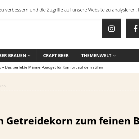
u verbessern und die Zugriffe auf unsere Website zu analysieren. 
BER BRAUEN
CRAFT BEER
THEMENWELT
u – Das perfekte Männer-Gadget für Komfort auf dem stillen
ess
en mit Bier: Unkonventionelle Rezepte für echte Feinschmecker
sten Biersorten und -Kombinationen für verschiedene Sportarten
 Getreidekorn zum feinen B
EIN
che Biersorten werden in deutschen Stadien ausgeschenkt?