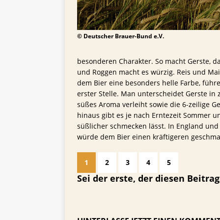
© Deutscher Brauer-Bund e.V.
besonderen Charakter. So macht Gerste, da
und Roggen macht es würzig. Reis und Mais
dem Bier eine besonders helle Farbe, führ
erster Stelle. Man unterscheidet Gerste in 
süßes Aroma verleiht sowie die 6-zeilige G
hinaus gibt es je nach Erntezeit Sommer u
süßlicher schmecken lässt. In England und 
würde dem Bier einen kräftigeren geschma
1
2
3
4
5
Sei der erste, der diesen Beitrag 